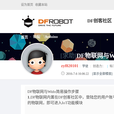
设为首页
收藏本站
DF创客社区
论坛
Arduino
首页
>
>
[求助]
DF物联网与
zyf820101
|
学徒
|
创造力：
|
帖
2016-7-6 16:06:22
[显示全部楼层]
DF物联网与Wido简易操作步骤
1.
DF物联网内置在DF创客社区中，登陆您的用户账
的物联网，即可进入IoT功能模块