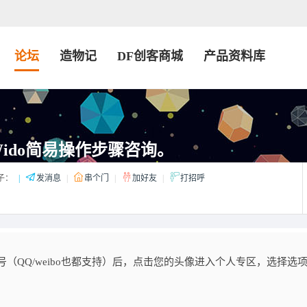
论坛
造物记
DF创客商城
产品资料库
Wido简易操作步骤咨询。
子：
|
发消息
|
串个门
|
加好友
|
打招呼
号（QQ/weibo也都支持）后，点击您的头像进入个人专区，选择选