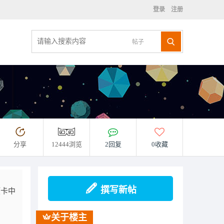
登录
注册
帖子
分享
12444浏览
2回复
0收藏
撰写新帖
项卡中
关于楼主