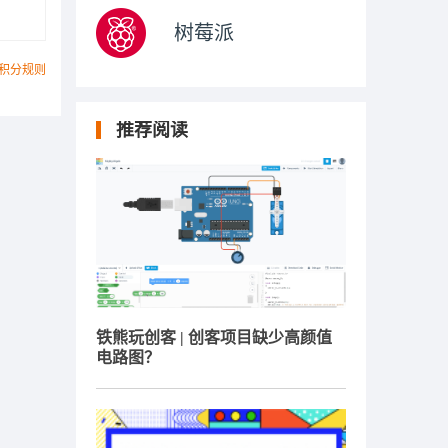
树莓派
积分规则
推荐阅读
铁熊玩创客 | 创客项目缺少高颜值
电路图？