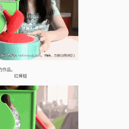
的作品。
红棒槌