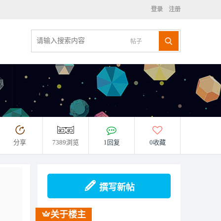
登录
注册
帖子
分享
7389浏览
1回复
0收藏
撰写新帖
关于楼主