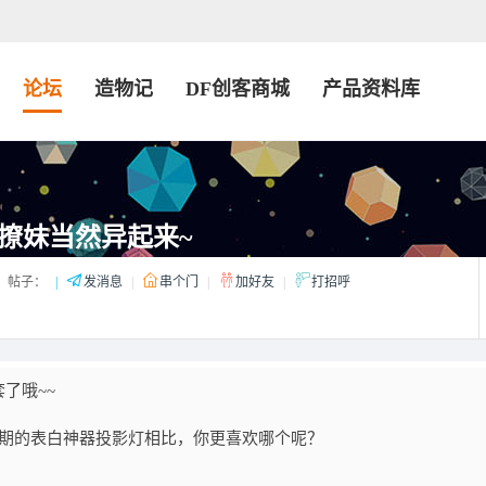
论坛
造物记
DF创客商城
产品资料库
夕撩妹当然异起来~
帖子：
|
发消息
|
串个门
|
加好友
|
打招呼
了哦~~
9期的表白神器投影灯相比，你更喜欢哪个呢？