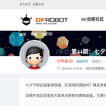
设为首页
收藏本站
DF创客社区
论坛
3D打印
首页
>
>
[项目]
第44期：七
小不点3D
|
高级技师
|
创造力：
|
2016-8-6 13:59:41
[显示全部楼层]
七夕节你还准备用玫瑰、红包啥的撩妹吗？略显老套
这期开放实验室给大家来点新鲜的撩妹装备，与第