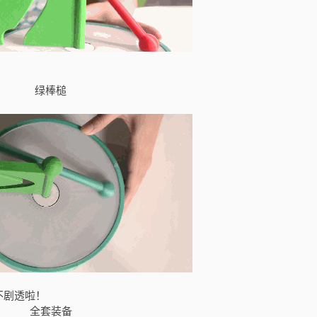
绿棒槌
不剧透啦！
全套装备