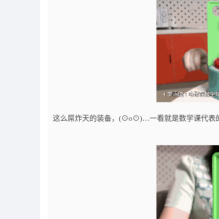
这么屌炸天的装备，(⊙o⊙)…一看就是数学课代表