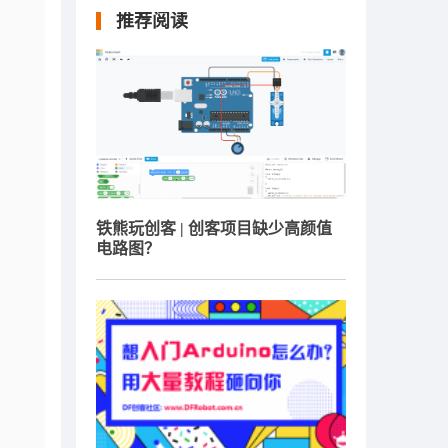
推荐阅读
铁熊玩创客 | 创客项目缺少高颜值
电路图？