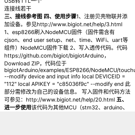
USB转TTL一个
连接线若干
三、接线参考图
四、使用步骤
1、注册贝壳物联并添
加设备。参见
http://www.bigiot.net/help/3.html
1、esp8266刷入NodeMCU固件（固件需含有
cjson、end user setup、net、time、WiFi、uart等
组件）NodeMCU固件
下载
2、写入透传代码。代码
https://github.com/bigiot/bigiotArduino
，
Download ZIP
，代码位于
bigiotArduino/examples/ESP8266/NodeMCU/touch
--modify device and input info local DEVICEID =
"112" local APIKEY = "c85036f9c" --modify end 此
部分需修改为自己的设备信息。 写入固件和代码方法
可参见：
http://www.bigiot.net/help/20.html
五、
进一步使用
该代码为其他MCU（stm32、arduino、
51单片机等）提供了一个通过串口连接贝壳物联平台
的桥梁，MCU可以直接通过串口发送信息至上述准
备好的esp8266，即可与贝壳物联服务器通信，并保