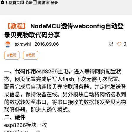
社区首页
论坛
商城
登录
【教程】
NodeMCU透传webconfig自动登
录贝壳物联代码分享
0
sxmwhl
2016.09.06
#教程
#教程
一、代码作用
esp8266上电，进入等待网页配置状
本帖最后由 sxmwhl 于 2016-9-6 18:01 编辑
态，网页配置完成后写入flash,下次无需再次配置。
配置完成后自动连接贝壳物联服务器，并定时发送登
录信息，保持设备在线。另外模块自动将网络接收到
的数据转发至串口，将串口接收的数据转发至贝壳物
联服务器，即进入透传模式。
二、硬件
esp8266模块一枚