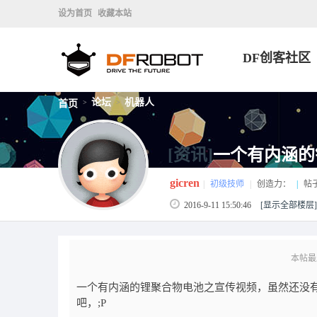
设为首页
收藏本站
DF创客社区
论坛
机器人
首页
>
>
[资讯]
一个有内涵的
gicren
|
初级技师
|
创造力：
|
帖
2016-9-11 15:50:46
[显示全部楼层]
本帖最后由
一个有内涵的锂聚合物电池之宣传视频，虽然还没
吧，;P