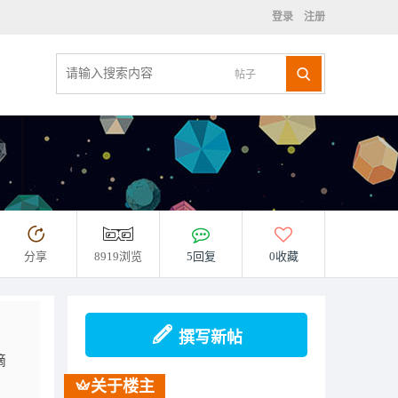
登录
注册
帖子
分享
8919浏览
5回复
0收藏
撰写新帖
滴
关于楼主