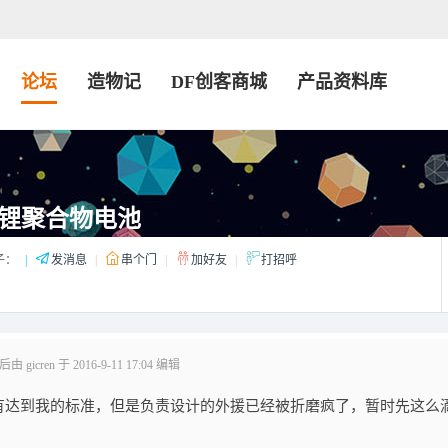
论坛
造物记
DF创客商城
产品资料库
锂聚合物电池
子：
|
发消息
|
串个门
|
加好友
|
打招呼
 gicren 于 2016-9-11 17:04 编辑
有达到我的标准，但是负责设计的外援已经被折磨疯了，暂时先这么