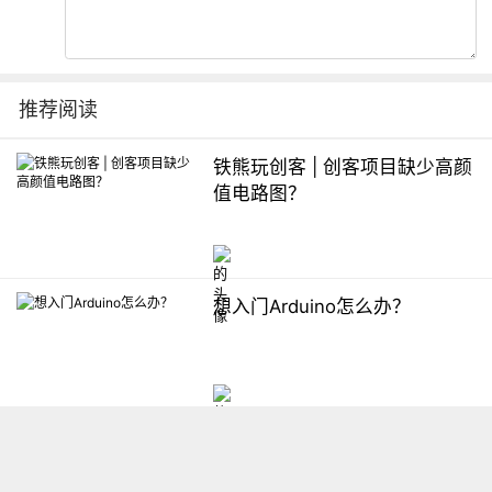
推荐阅读
铁熊玩创客 | 创客项目缺少高颜
值电路图？
想入门Arduino怎么办？
【掌控】mPython编程与教学
软件平台汇总