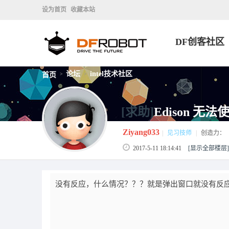
设为首页
收藏本站
DF创客社区
论坛
intel技术社区
首页
>
>
[求助]
Edison 无法
Ziyang033
|
见习技师
|
创造力：
2017-5-11 18:14:41
[显示全部楼层]
没有反应，什么情况？？？就是弹出窗口就没有反