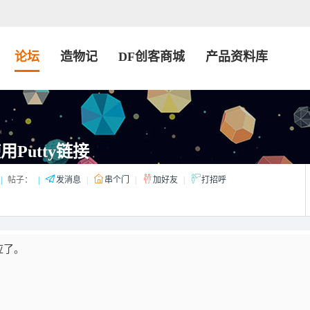
论坛
造物记
DF创客商城
产品资料库
使用Putty链接
|
帖子：
|
发消息
|
串个门
|
加好友
|
打招呼
应了。