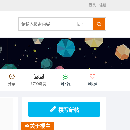
登录
注册
帖子
分享
6790浏览
0回复
0收藏
撰写新帖
关于楼主