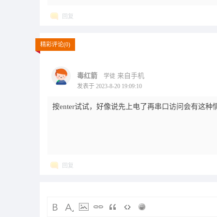
回复
精彩评论(0)
毒红箭
来自手机
学徒
发表于 2023-8-20 19:09:10
按enter试试，好像说先上电了再串口访问会有这种
回复