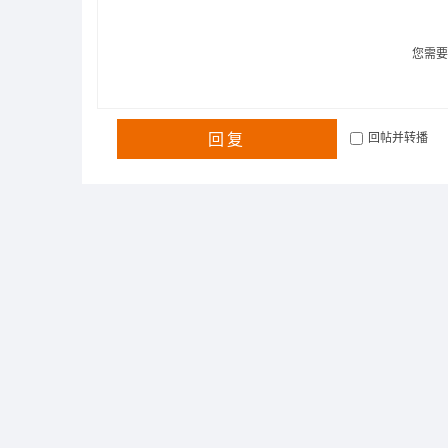
您需
回复
回帖并转播