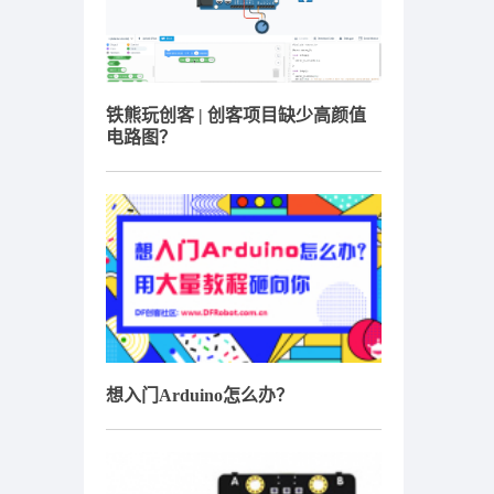
铁熊玩创客 | 创客项目缺少高颜值
电路图？
想入门Arduino怎么办？