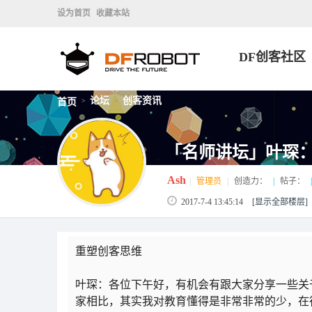
设为首页
收藏本站
DF创客社区
论坛
创客资讯
首页
>
>
「名师讲坛」叶琛
Ash
|
管理员
|
创造力：
|
帖子：
|
2017-7-4 13:45:14
[显示全部楼层]
重塑创客思维
叶琛：各位下午好，有机会有跟大家分享一些关
家相比，其实我对教育懂得是非常非常的少，在