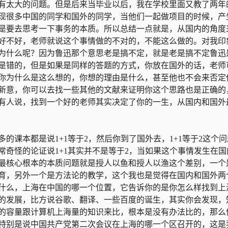
有太大的问题。但是后来当毕业以后，我在学校里面又教了两年
现很多中国的同学和国外的同学，当他们一起做项目的时候，产
是要去思考一下事务的本质。所以总结一点就是，从国内的角度
好不好，老师就说这个事情做的不对的，不能这么做的。对我印
为什么呢？因为鲁迅那个意思老是搞不定，就是老是搞不定鲁迅
是错的，但是如果是同样的答题的方式，你放在国外的话，老师
你为什么是这么想的，你想的理由是什么，甚至他也不会来否定
新意，你可以去找一些其他的文献来证明你这个思路也是正确的
有人说，找到一个好的老师其实决定了你的一生，从国内和国外
的课本都是说1+1等于2，然后你到了国外去，1+1等于2这个
奇怪的论证说1+1其实并不是等于2，当如果这个事情发生在国
最核心根本的本质问题就是授人以鱼和授人以渔这个差别，一个
育，另外一个是方法论的教学，这个我也是觉得在国内和国外两
什么，上海在中国的哪一个位置，它告诉你的是你怎么样找到上
的发展，比方说谷歌、翻译、一些百度的诞生，其实你会发现，
的容量跟计算机上海量的知识来比，根本是没有办法比的，那么
特别是说中国共产党第二次会议在上海的哪一个区召开的，这是