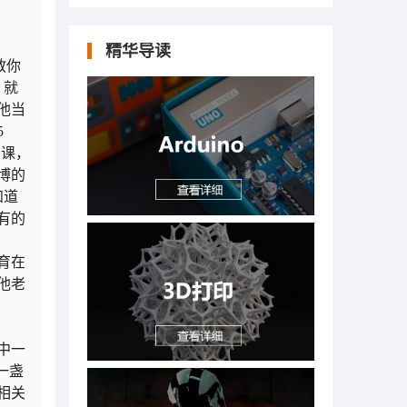
精华导读
教你
，就
他当
5
的课，
博的
知道
有的
育在
他老
中一
一盏
相关