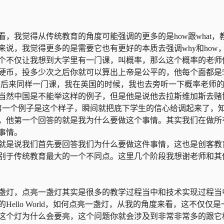
，我觉得从传统教育的角度可能强调的更多的是how跟what，
说，我觉得更多的是需要它也有更好的本质去强调why和how
个不仅让我想到大学里有一门课，叫概率，那么这个概率的老师
硬币，投多少次之后你就可以算出上帝是公平的，他每个面都是
，后来同样一门课，我在英国的时候，我也去旁听一下概率老师
当然中国是不能举这样的例子，但是他是说他去拉斯维加斯去赌
第一个例子是这个样子，瞬间就把底下学生的信心给调起来了，
，他第一个回答的就是我为什么要做这个事情。其实我们在做所
事情。
就是说我们首先要回答我们为什么要做这件事情，这也是创客教
别于传统教育最大的一个不同点。这里几个阶段我想谢老师和其
盏灯，点亮一盏灯其实是很多的教学过程当中和技术实现过程当
ello World，如何点亮一盏灯，从我的角度来看，这不仅仅是
这个灯为什么会要亮，这个问题你就会涉及到非常非常多的跟它