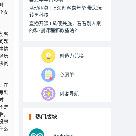
时
活动招募 | 上海创客嘉年华 带您玩
个女
转黑科技
直播开课 I 软硬兼施，看看别人家
的科·创课程都教些啥？
创客
问题
事情
经历
创造力兑换
决问
心愿单
，在
考到
创客导航
时
不是
后，
热门版块
没事
什么