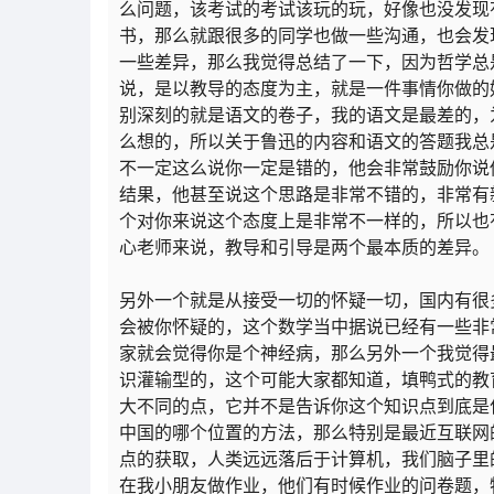
么问题，该考试的考试该玩的玩，好像也没发现
书，那么就跟很多的同学也做一些沟通，也会发
一些差异，那么我觉得总结了一下，因为哲学总
说，是以教导的态度为主，就是一件事情你做的
别深刻的就是语文的卷子，我的语文是最差的，
么想的，所以关于鲁迅的内容和语文的答题我总
不一定这么说你一定是错的，他会非常鼓励你说
结果，他甚至说这个思路是非常不错的，非常有
个对你来说这个态度上是非常不一样的，所以也
心老师来说，教导和引导是两个最本质的差异。
另外一个就是从接受一切的怀疑一切，国内有很多
会被你怀疑的，这个数学当中据说已经有一些非常
家就会觉得你是个神经病，那么另外一个我觉得
识灌输型的，这个可能大家都知道，填鸭式的教
大不同的点，它并不是告诉你这个知识点到底是
中国的哪个位置的方法，那么特别是最近互联网
点的获取，人类远远落后于计算机，我们脑子里
在我小朋友做作业，他们有时候作业的问卷题，