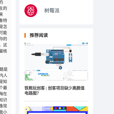
的
生的
树莓派
来
象特
是怎
可能
推荐阅读
你的
，这
最核
问题是
内人
是知
个最
铁熊玩创客 | 创客项目缺少高颜值
电路图？
海在
知识
像现
我小