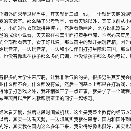
吃食，突然就一瞬间明白了哲学的意义。
个海外的求学过程当中，其实就是三点一线，一个就是天鹅的湖
我的实验室。那么除了思考哲学，看看天鹅以外，其实以前从小
别，小的时候喜欢玩拼装模型，然后看动画片，比方说机器猫之
爸的武侠小说看，天天躲在被窝里面打着手电筒，怕老妈来查房
的全部都看完了，看了好几遍。那么高中的就开始玩音箱，因为
始玩音箱，一边玩音箱，一边和小伙伴们打打星际跟三国，那么
，也没有像现在孩子那么多的培训，也没像孩子那么多的考试，
有很多的大学生来应聘，让我非常气恼的是，很多男生其实我会
业什么都不会，什么都没有做，然后一问基本上都是在打游戏，
得除了打游戏之外，我还稍微干了一点正事，就是学了一个编程
做完项目以后回去就跟寝室里的同学一起练习。
经常看天鹅，然后这段时间做机器，这个是我整个教育的经历以
以后，其实一边看天鹅，一边想其实我就在思考，国内和国外到
的好，其实我在国内这么多年下来，我觉得好像也挺好，其实也