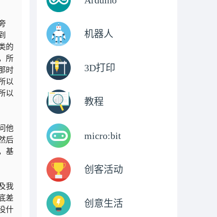
Arduino
旁
机器人
到
类的
，所
3D打印
那时
所以
所以
教程
问他
micro:bit
然后
，基
创客活动
及我
底差
创意生活
没什