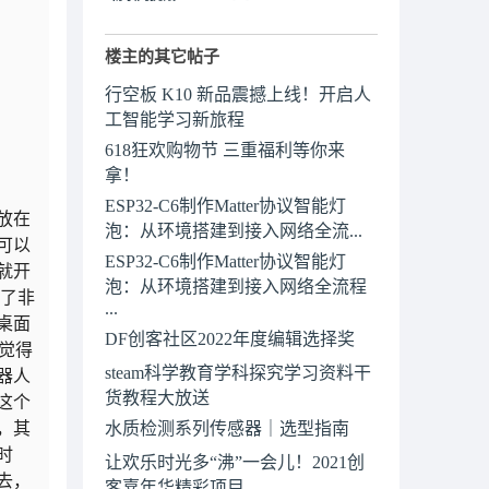
楼主的其它帖子
行空板 K10 新品震撼上线！开启人
工智能学习新旅程
618狂欢购物节 三重福利等你来
拿！
ESP32-C6制作Matter协议智能灯
放在
泡：从环境搭建到接入网络全流...
可以
ESP32-C6制作Matter协议智能灯
就开
泡：从环境搭建到接入网络全流程
习了非
...
桌面
DF创客社区2022年度编辑选择奖
觉得
steam科学教育学科探究学习资料干
器人
货教程大放送
这个
，其
水质检测系列传感器｜选型指南
时
让欢乐时光多“沸”一会儿！2021创
去，
客嘉年华精彩项目