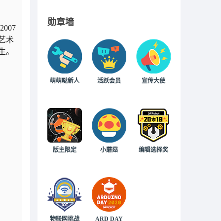
勋章墙
007
艺术
生。
萌萌哒新人
活跃会员
宣传大使
版主限定
小蘑菇
编辑选择奖
物联网挑战
ARD DAY