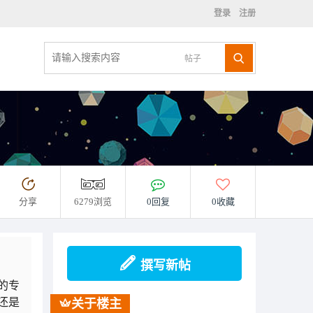
登录
注册
帖子
分享
6279浏览
0回复
0收藏
撰写新帖
的专
还是
关于楼主