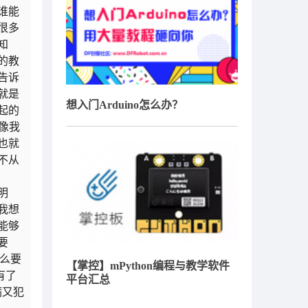
谁能
很多
知
的教
告诉
就是
想入门Arduino怎么办？
起的
像我
也就
不从
明
我想
能够
要
什么要
【掌控】mPython编程与教学软件
有了
平台汇总
病又犯