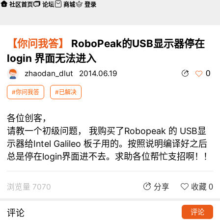
社区首页
论坛
商城
登录
【你问我答】
RoboPeak的USB显示器停在
login 界面无法进入
0
zhaodan_dlut
2014.06.19
#你问我答
#已解决
各位创客，
请教一个初级问题， 我购买了Robopeak 的 USB显
示器给Intel Galileo 板子用的。按照说明编译好之后
总是停在login界面进不去。求助各位帮忙支招啊！！
浏览量 7070
分享
收藏 0
评论
评论