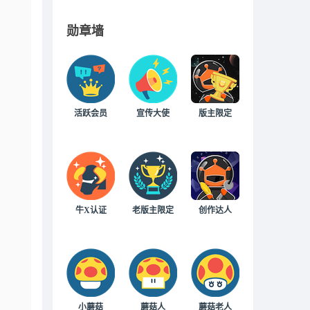
勋章墙
活跃会员
宣传大使
版主限定
牛X认证
老版主限定
创作达人
小蘑菇
蘑菇人
蘑菇老人