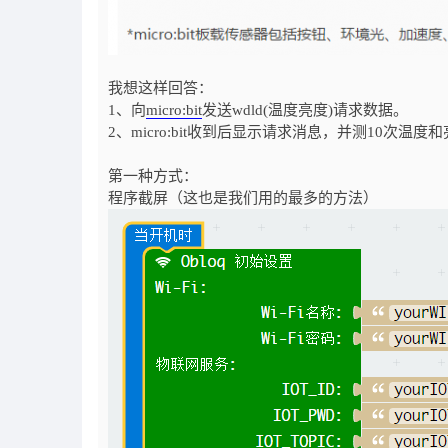
我想这样回答：
1、向
micro:bit
发送wdld(温度亮度)请求数据。
2、micro:bit收到后显示请求消息，并测10次
第一种方式：
程序截屏（这也是我们用的最多的方法）