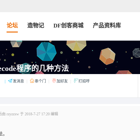
论坛
造物记
DF创客商城
产品资料库
ecode程序的几种方法
：
|
发消息
|
串个门
|
加好友
|
打招呼
rzyzzxw 于 2018-7-27 17:20 编辑
法。