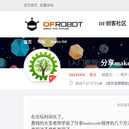
设为首页
收藏本站
DF创客社区
论坛
micro:bit
首页
>
>
[入门教程]
分享mak
rzyzzxw
|
版主
|
创造力：
|
帖子
2018-7-27 17:13:48
[显示全部楼层]
本帖最后由 
在论坛时间长了，
愚钝的大圣老师学会了分享makecode程序的几个方