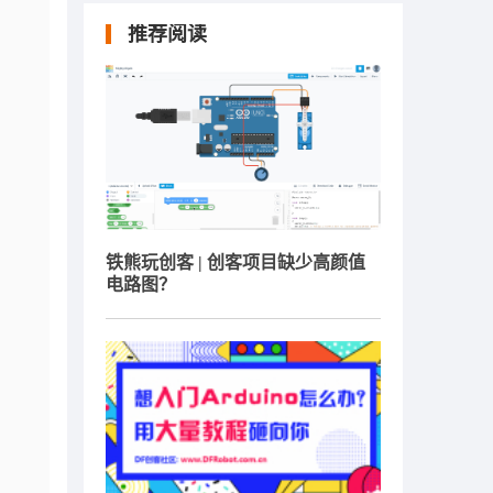
推荐阅读
铁熊玩创客 | 创客项目缺少高颜值
电路图？