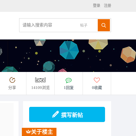
登录
注册
帖子
分享
14109浏览
1回复
0收藏
撰写新帖
关于楼主