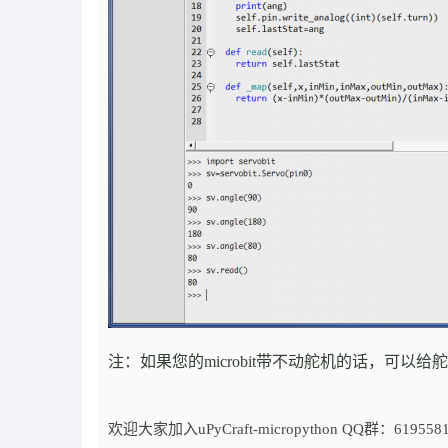
注：如果您的microbit带不动舵机的话，可以给
欢迎大家加入uPyCraft-micropython QQ群：619558