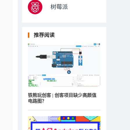
树莓派
推荐阅读
铁熊玩创客 | 创客项目缺少高颜值
电路图？