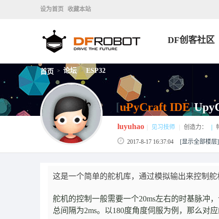
设为首页
收藏本站
DF创客社区
论坛
ESP32
首页
>
>
[
uPyCraft IDE
]
Upy
luyuhao
|
见习技师
|
创造力：
|
2017-8-17 16:37:04
[显示全部楼层]
这是一个简单的舵机库，通过模拟输出来控制舵
舵机的控制一般需要一个20ms左右的时基脉冲，该
总间隔为2ms。以180度角度伺服为例，那么对