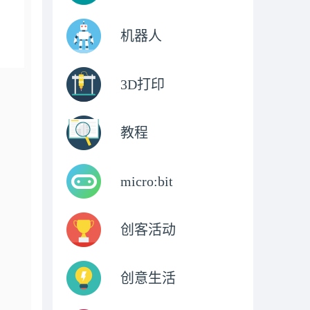
机器人
3D打印
教程
micro:bit
创客活动
创意生活