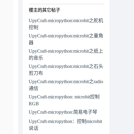
楼主的其它帖子
UpyCraft-micropython:microbit之舵机
控制
UpyCraft-micropython:microbit之量角
器
UpyCraft-micropython:microbit之纸上
的音乐
UpyCraft-micropython:microbit之石头
剪刀布
UpyCraft-micropython:microbit之radio
通信
UpyCraft-micropython: microbit控制
RGB
UpyCraft-micropython:简易电子琴
UpyCraft-micropython：控制microbit
说话