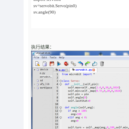
sv.angle(90)
执行结果：
    return (x-inMin)*(outMax-outMin)/(inMax-inMin