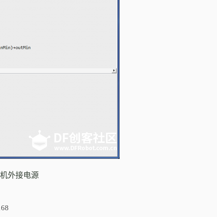
舵机外接电源
168