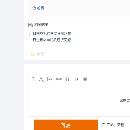
舵机
相关帖子
．
目前舵机的主要使用场景！
．
行空板M10舵机连接问题
回复
您需
回复
回帖并转播