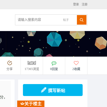
登录
注册
帖子
分享
17365浏览
0回复
2收藏
撰写新帖
部分，
关于楼主