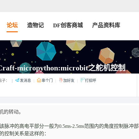
论坛
造物记
DF创客商城
产品资料库
Craft-micropython:microbit之舵机控制
帖子：
|
发消息
|
串个门
|
加好友
|
打招呼
机的转动。
脉冲的高电平部分一般为0.5ms-2.5ms范围内的角度控制脉冲
应的控制关系是这样的
：