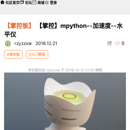
社区首页
论坛
商城
登录
【掌控板】
【掌控】mpython--加速度--水
平仪
0
rzyzzxw
2018.12.21
#掌控板
#入门教程
本帖最后由 rzyzzxw 于 2018-12-21 17:35 编辑