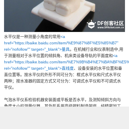
水平仪是一种测量小角度的常用
<a
href="https://baike.baidu.com/item/%E9%87%8F%E5%85%B7"
rel="nofollow"" target="_blank">量具
。在机械行业和仪表制造中,用
于测量相对于水平位置的倾斜角、机床
类设备导轨的平面度和
<a
href="https://baike.baidu.com/item/%E7%9B%B4%E7%BA%BF%E
rel="nofollow"" target="_blank">直线度
、设备安装的水平位置和垂
直位置等。按水平仪的外形不同可分为：框式水平仪和尺式水平仪
两种；按水准器的固定方式又可分为：可调式水平仪和不可调式水
平仪。
气泡水平仪系检验机器安装面或平板是否水平，及测知倾斜方向与
角度大小的测量仪器，其外形系用高级钢料制造架座，经精密加工
后，其架座底座必须平整，座面中央装有纵长圆曲形状的玻璃管，
也有在左端附加横向
小型水平玻璃管，管内充满醚或酒精，并留有
一小气泡，它在管中永远位于最高点。