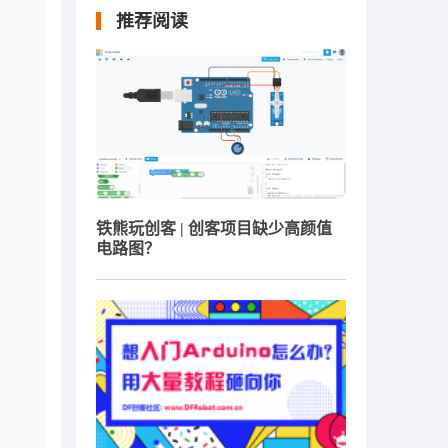
推荐阅读
铁熊玩创客 | 创客项目缺少高颜值
电路图？