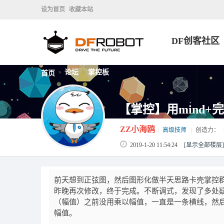
设为首页
收藏本站
DF创客社区
论坛
掌控板
首页
>
>
【掌控】用mind+
ZZ小海鸥
|
高级技师
|
创造力：
2019-1-20 11:54:24
[显示全部楼层]
前天想到正弦图，然后图形化做半天思路卡壳掌控
昨晚再次修改，终于完成。不断调式，发现了多处疑
（幅值）之前没用乘以幅值，一直是一条横线，然
幅值。