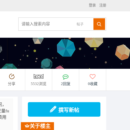
登录
注册
帖子
分享
5532浏览
2回复
0收藏
问，
撰写新帖
量fu
须用
关于楼主