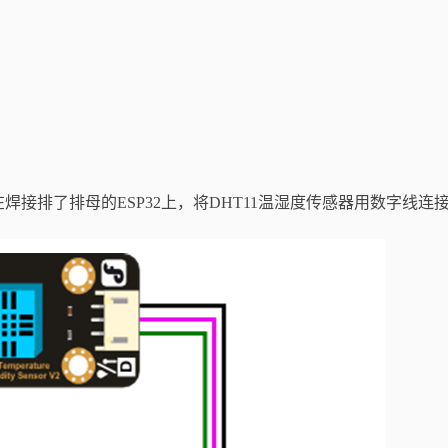
插在焊接排了排母的ESP32上，将DHT11温湿度传感器用数字线连