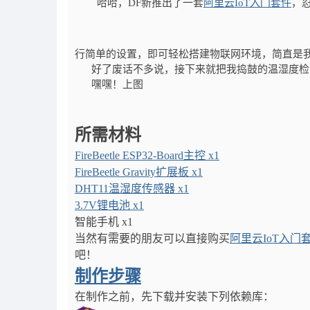
哈哈，DF新推出了一套
阿里云IoT入门套件
，
行简单的设置，即可轻松搭建物联网环境，简直是我
好了废话不多说，接下来就把我捣鼓的温湿度检
嘿嘿！上图
所需材料
FireBeetle ESP32-Board主控 x1
FireBeetle Gravity扩展板 x1
DHT11温湿度传感器 x1
3.7V锂电池 x1
智能手机 x1
当然有需要的朋友可以直接购买
阿里云IoT入门
吧！
制作步骤
在制作之前，先下载并安装下列依赖库：