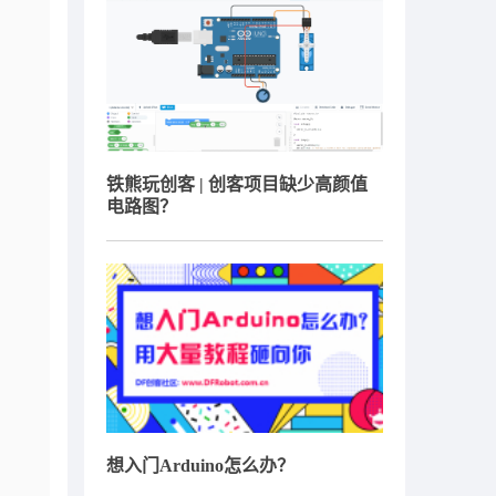
铁熊玩创客 | 创客项目缺少高颜值
电路图？
想入门Arduino怎么办？