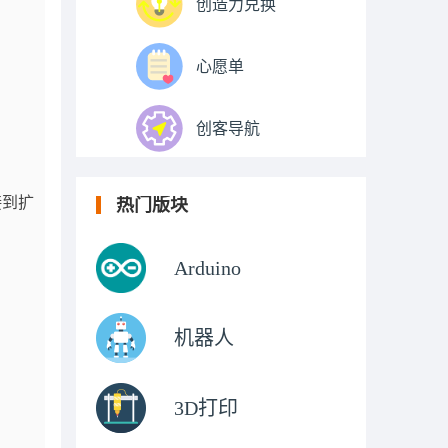
创造力兑换
心愿单
创客导航
接到扩
热门版块
Arduino
机器人
3D打印