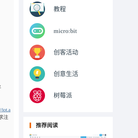
教程
micro:bit
创客活动
创意生活
平
树莓派
//iot.a
求注
推荐阅读