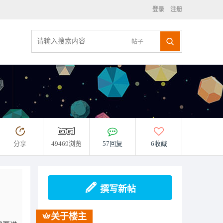
登录
注册
帖子
分享
49469浏览
57回复
6收藏
撰写新帖
关于楼主