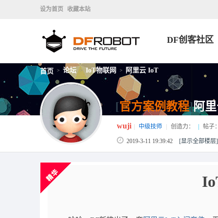
设为首页
收藏本站
DF创客社区
论坛
IoT物联网
阿里云 IoT
首页
>
>
>
[
官方案例教程
]
阿里
wuji
|
中级技师
|
创造力：
|
帖子
2019-3-11 19:39:42
[显示全部楼层]
I