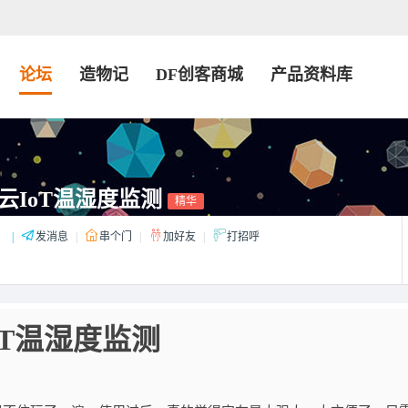
论坛
造物记
DF创客商城
产品资料库
云IoT温湿度监测
精华
：
|
发消息
|
串个门
|
加好友
|
打招呼
oT温湿度监测