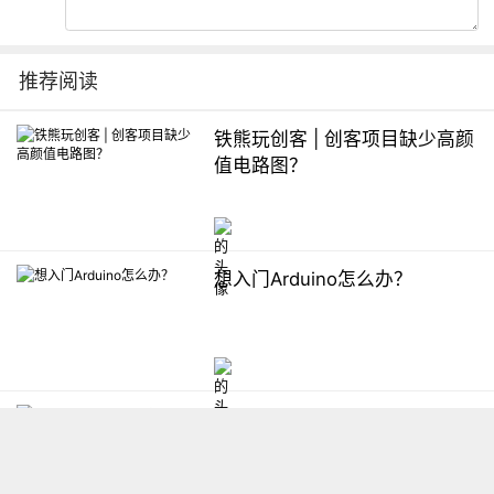
推荐阅读
铁熊玩创客 | 创客项目缺少高颜
值电路图？
想入门Arduino怎么办？
【掌控】mPython编程与教学
软件平台汇总