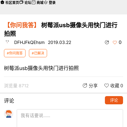
社区首页
论坛
商城
登录
【你问我答】
树莓派usb摄像头用快门进行
拍照
0
DFHJFkQEhsm
2019.03.22
#你问我答
#已解决
树莓派usb摄像头用快门进行拍照
浏览量 8712
分享
收藏 0
评论
评论