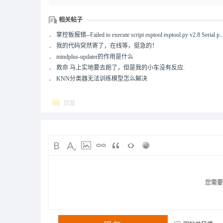
相关帖子
．
掌控板报错--Failed to execute script esptool esptool.py v2.8 Serial p..
．
我的代码突然寄了，在线等，挺急的！
．
mindplus-updater的作用是什么
．
救命 马上实地要去跑了，但是我的小车没有反应.
．
KNN分类器无法训练模型怎么解决
回复
您需