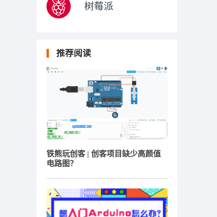
树莓派
推荐阅读
铁熊玩创客 | 创客项目缺少高颜值
电路图？