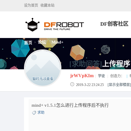
设为首页
收藏本站
DF创客社区
论坛
Mind+
首页
>
>
[求助问答]
上传程序
jrWVpKIm
|
学徒
|
创造力：
|
2019-3-22 23:24:25
[显示全部楼层]
mind+ v1.5.1怎么进行上传程序后不执行
求助