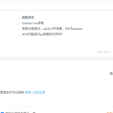
.
．
跑酷游戏
．
Arduino Uno求助
．
求助大佬指点，esp32c3开发板，IDE为arduino
．
M10只能运行py后缀的文件吗？
使用道具
高
要登录后才可以回帖
登录
|
立即注册