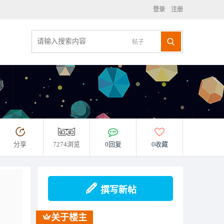
登录
注册
帖子
分享
7274浏览
0回复
0收藏
撰写新帖
关于楼主