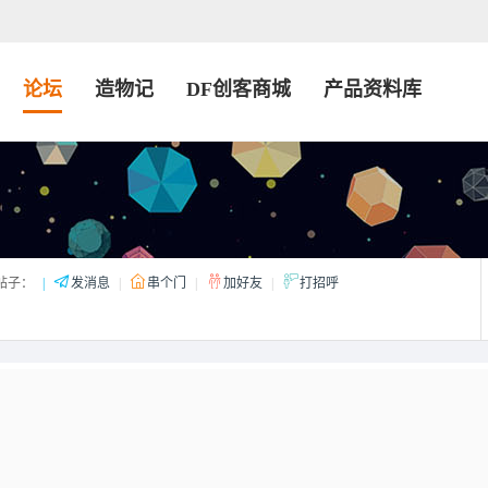
论坛
造物记
DF创客商城
产品资料库
帖子：
|
发消息
|
串个门
|
加好友
|
打招呼