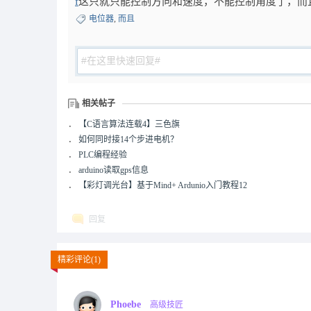
f
这只就只能控制方向和速度，不能控制角度了，而
电位器
,
而且
相关帖子
．
【C语言算法连载4】三色旗
．
如何同时接14个步进电机？
．
PLC编程经验
．
arduino读取gps信息
．
【彩灯调光台】基于Mind+ Ardunio入门教程12
回复
精彩评论(1)
Phoebe
高级技匠