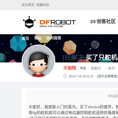
设为首页
收藏本站
DF创客社区
论坛
你问我答
首页
>
>
[已解决]
买了只舵机d
天驰翔
|
学徒
|
创造力：
|
帖子：
2014-7-16 19:22:51
[显示全部楼层]
本帖最后由
大家好，我是新入门的菜鸟，买了dfrobot的套件
用9g的舵机就可以通过电位器控制舵机选择的角度