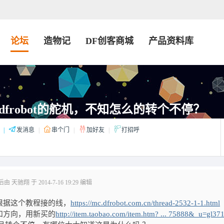
论坛
造物记
DF创客商城
产品资料库
frobot的舵机，不知怎么的转个不停？
|
发消息
|
串个门
|
加好友
|
打招呼
 天驰翔 于 2014-7-16 19:29 编辑
，根据这个教程接的线，
https://mc.dfrobot.com.cn/thread-2532-1-1.html
和方向，用新买的
http://item.taobao.com/item.htm? ... 75888&_u=gl37