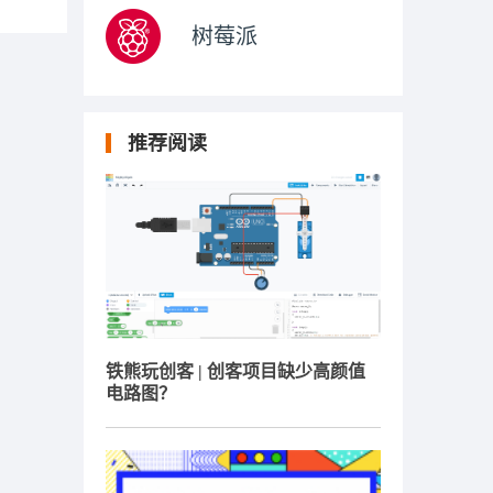
树莓派
推荐阅读
铁熊玩创客 | 创客项目缺少高颜值
电路图？