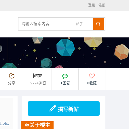
登录
注册
帖子
分享
9724浏览
1回复
0收藏
撰写新帖
1h5b3
关于楼主