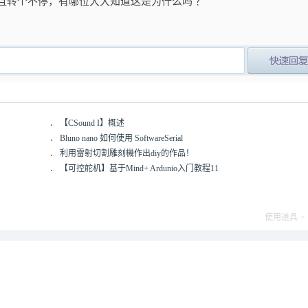
且转个不停，有哪位大大知道这是为什么吗 ？
post_newre
．
【CSound I】概述
．
Bluno nano 如何使用 SoftwareSerial
．
利用雷射切割雕刻機作出diy的作品！
．
【可控舵机】基于Mind+ Ardunio入门教程11
使用道具