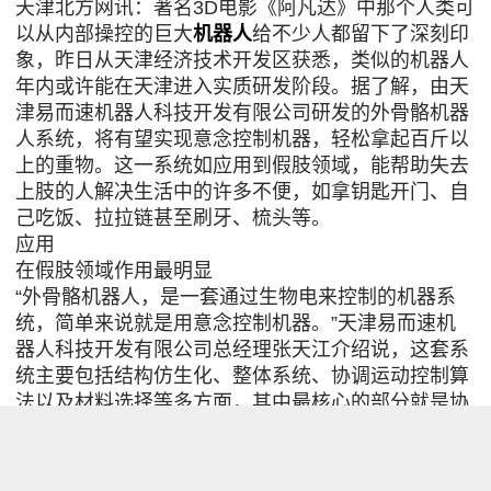
天津北方网讯：著名3D电影《阿凡达》中那个人类可
以从内部操控的巨大
机器人
给不少人都留下了深刻印
象，昨日从天津经济技术开发区获悉，类似的机器人
年内或许能在天津进入实质研发阶段。据了解，由天
津易而速机器人科技开发有限公司研发的外骨骼机器
人系统，将有望实现意念控制机器，轻松拿起百斤以
上的重物。这一系统如应用到假肢领域，能帮助失去
上肢的人解决生活中的许多不便，如拿钥匙开门、自
己吃饭、拉拉链甚至刷牙、梳头等。
应用
在假肢领域作用最明显
“外骨骼机器人，是一套通过生物电来控制的机器系
统，简单来说就是用意念控制机器。”天津易而速机
器人科技开发有限公司总经理张天江介绍说，这套系
统主要包括结构仿生化、整体系统、协调运动控制算
法以及材料选择等多方面，其中最核心的部分就是协
调运动控制算法。该技术最明显的应用是在假肢领
域。
轻松拿起百斤以上重物