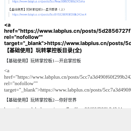
<a
href="https://www.labplus.cn/posts/5d285672
rel="nofollow""
target="_blank">https://www.labplus.cn/post
【基础使用】玩转掌控板目录(全)
【基础使用】玩转掌控板1—开启掌控板
<a
href="https://www.labplus.cn/posts/5cc7a3d490f60f299b24
rel="nofollow""
target="_blank">https://www.labplus.cn/posts/5cc7a3d490
【基础使用】玩转掌控板2—你好世界
https://www.labplus.cn/posts/5ccffeac90f60f299b242d4a
【基础使用】玩转掌控板3—显示图像（上）
https://www.labplus.cn/posts/5cd5153290f60f299b242ec4