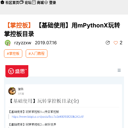
社区首页
论坛
商城
登录
【掌控板】
【基础使用】用mPythonX玩转
掌控板目录
2
rzyzzxw
2019.07.16
#掌控板
#入门教程
本帖最后由 rzyzzxw 于 2019-7-16 10:52 编辑