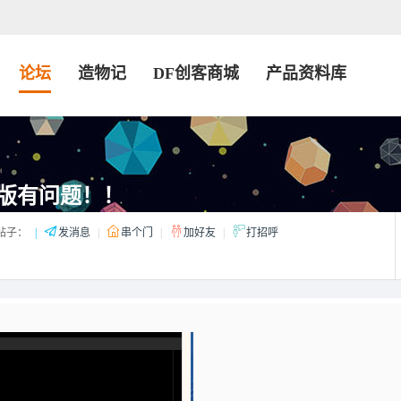
论坛
造物记
DF创客商城
产品资料库
+新版有问题！！
帖子：
|
发消息
|
串个门
|
加好友
|
打招呼