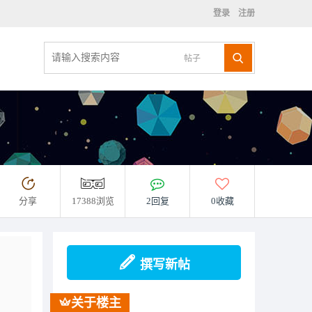
登录
注册
帖子
分享
17388浏览
2回复
0收藏
撰写新帖
关于楼主