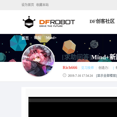
设为首页
收藏本站
DF创客社区
论坛
Mind+
首页
>
>
[求助问答]
Mind
Rich666
|
见习技师
|
创造力：
|
2019-7-16 17:54:24
[显示全部楼层]