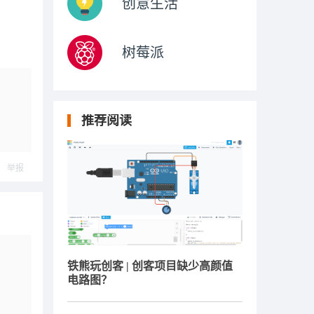
创意生活
树莓派
推荐阅读
举报
铁熊玩创客 | 创客项目缺少高颜值
电路图？