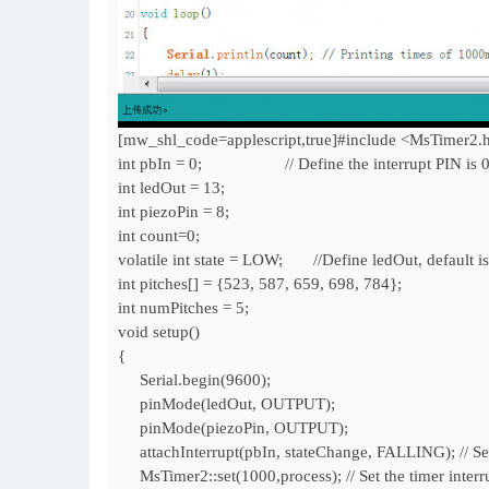
[mw_shl_code=applescript,true]#include <MsTimer2
int pbIn = 0; // Define the interrupt PIN is 0, th
int ledOut = 13;
int piezoPin = 8;
int count=0;
volatile int state = LOW; //Define ledOut, default is
int pitches[] = {523, 587, 659, 698, 784};
int numPitches = 5;
void setup()
{
Serial.begin(9600);
pinMode(ledOut, OUTPUT);
pinMode(piezoPin, OUTPUT);
attachInterrupt(pbIn, stateChange, FALLING); // Sets t
MsTimer2::set(1000,process); // Set the timer inter