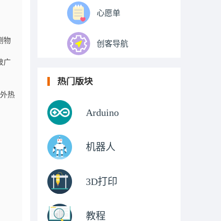
心愿单
测物
创客导航
被广
热门版块
红外热
Arduino
机器人
3D打印
教程