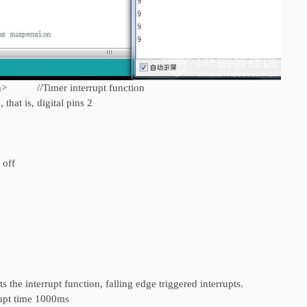
.h> //Timer interrupt function
at is, digital pins 2
 off
he interrupt function, falling edge triggered interrupts.
rupt time 1000ms