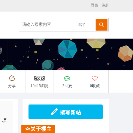
登录
注册
帖子
分享
10415浏览
2回复
0收藏
撰写新帖
。项
关于楼主