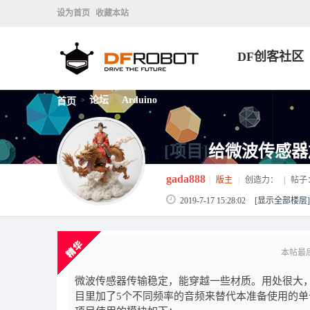
设为首页
收藏本站
DF创客社区
论坛
Arduino
首页
>
>
[项目]
给微波传感器
gada888
|
版主
|
创造力：
|
帖子
2019-7-17 15:28:02
[显示全部楼层]
本帖最后由 
微波传感器传输稳定，能穿越一些材质。用处很大
目里加了5个不同频率的音频来替代本准备使用的单调音频。/////////