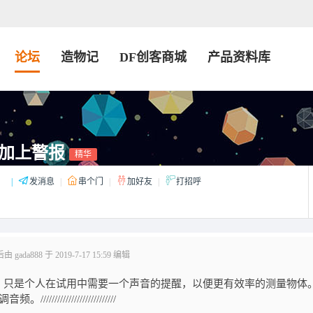
论坛
造物记
DF创客商城
产品资料库
加上警报
精华
：
|
发消息
|
串个门
|
加好友
|
打招呼
gada888 于 2019-7-17 15:59 编辑
，只是个人在试用中需要一个声音的提醒，以便更有效率的测量物体
//////////////////