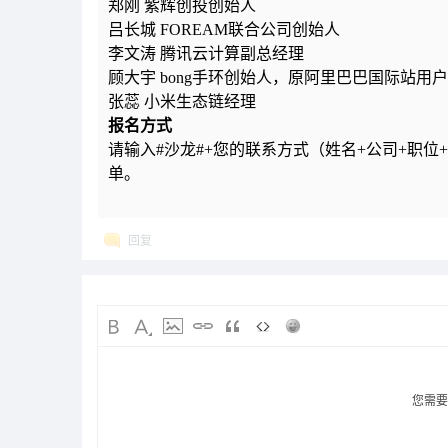
郑刚 紫辉创投创始人
吕长城 FOREAM联合公司创始人
李文涛 腾讯云计算副总经理
顾大宇 bong手环创始人，原阿里巴巴国际站用
张蕊 小米生态链经理
报名方式
请输入#沙龙#+您的联系方式（姓名+公司+职
单。
回复
您需