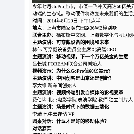
今年七月GoPro上市，市值一飞冲天高达60亿美
动端的生态链。移动硬件将改变未来我们的生活
时间
：2014年8月29日 下午1点半
地点
：上海市陆家嘴东园路36号B橦别墅
联合主办
：福布斯中文网、上海数字化与互联网
主题演讲：可穿戴设备的困境和未来
林伟 可穿戴设备委员会主席 北高智CEO
主题演讲：移动视频，下一个万亿美金的生意
吕长城 FOREAM联合公司创始人
视频演示：为什么GoPro值60亿美元？
主题演讲：中国创客是山寨还是创新？
李大维 新车间创始人
主题演讲：视频终端引发自媒体的影视变革
费伯均 北京电影学院 表演学院 教师 独立制片人
主题演讲：场景时代下的数据云端化
李靖 七牛云存储 VP
圆桌对话：什么才是好的移动体验？
对话嘉宾