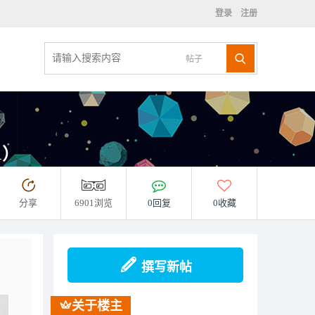
登录
注册
帖子
1）
分享
6901浏览
0回复
0收藏
撰写新帖
关于楼主