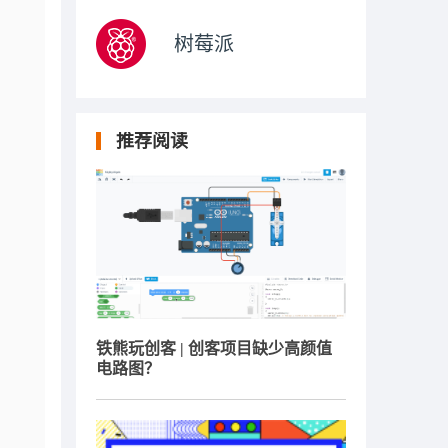
树莓派
推荐阅读
铁熊玩创客 | 创客项目缺少高颜值
电路图？