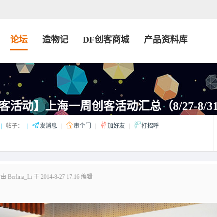
论坛
造物记
DF创客商城
产品资料库
客活动】上海一周创客活动汇总（8/27-8/3
|
帖子：
|
发消息
|
串个门
|
加好友
|
打招呼
erlina_Li 于 2014-8-27 17:16 编辑