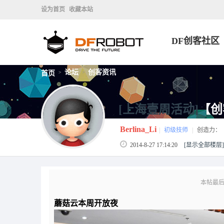
设为首页
收藏本站
DF创客社区
论坛
创客资讯
首页
>
>
[上海壹周活动]
【创
Berlina_Li
|
初级技师
|
创造力：
2014-8-27 17:14:20
[显示全部楼层]
本帖最后由 B
蘑菇云本周开放夜