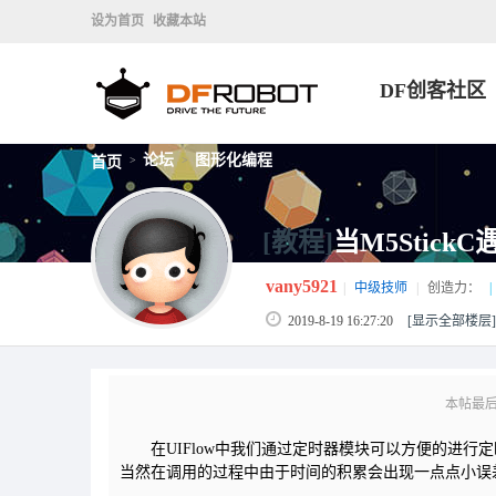
设为首页
收藏本站
DF创客社区
论坛
图形化编程
首页
>
>
[教程]
当M5Stick
vany5921
|
中级技师
|
创造力：
|
2019-8-19 16:27:20
[显示全部楼层]
本帖最后由 
在UIFlow中我们通过定时器模块可以方便的进行
当然在调用的过程中由于时间的积累会出现一点点小误