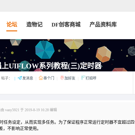
论坛
造物记
DF创客商城
产品资料库
C遇上UIFLOW系列教程(三)定时器
帖子：
|
发消息
|
串个门
|
加好友
|
打招呼
vany5921 于 2019-8-19 16:28 编辑
定时任务设定，从而实现多任务。为了保证程序正常运行定时器不宜超过四
差，不影响正常使用。