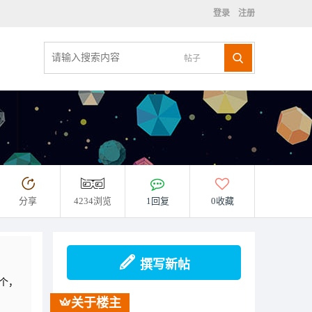
登录
注册
帖子
分享
4234浏览
1回复
0收藏
撰写新帖
个，
关于楼主