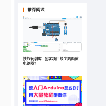
推荐阅读
铁熊玩创客 | 创客项目缺少高颜值
电路图？