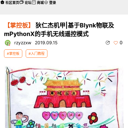
社区首页
论坛
商城
登录
【掌控板】
狄仁杰机甲|基于Blynk物联及
mPythonX的手机无线遥控模式
0
rzyzzxw
2019.09.15
#掌控板
#入门教程
本帖最后由 rzyzzxw 于 2019-9-26 16:25 编辑