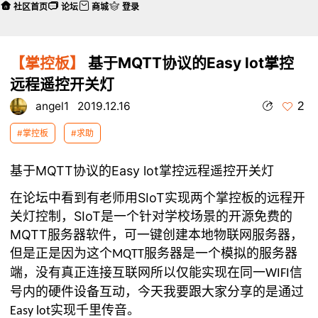
社区首页
论坛
商城
登录
【掌控板】
基于MQTT协议的Easy lot掌控
远程遥控开关灯
2
angel1
2019.12.16
#掌控板
#求助
基于MQTT
Easy lot
协议的
掌控远程遥控开关灯
在论坛中看到有老师用SIoT实现两个掌控板的远程开
关灯控制，SIoT
是一个针对学校场景的开源免费的
MQTT
服务器软件，可一键创建本地物联网服务器，
但是正是因为这个
服务器是一个模拟的服务器
MQTT
端，没有真正连接互联网所以仅能实现在同一
信
WIFI
号内的硬件设备互动，今天我要跟大家分享的是通过
实现千里传音。
Easy lot