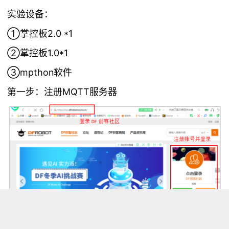
实验设备：
①
2.0 *1
掌控板
②
1.0*1
掌控板
③mpthon
软件
MQTT
第一步：注册
服务器