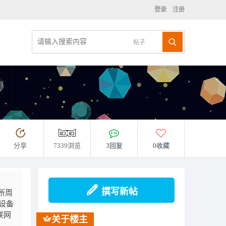
登录
注册
帖子
分享
7339浏览
3回复
0收藏
撰写新帖
所周
感设备
联网
关于楼主