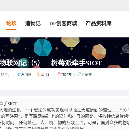
论坛
造物记
DF创客商城
产品资料库
物联网记（5）—树莓派牵手SIOT
帖子：
|
发消息
|
串个门
|
加好友
|
打招呼
SIOT
大地的生机，一个想法的成功实现可以验证天道酬勤的道理……” 众
s ）即“万物相连的互联网”，是互联网基础上的延伸和扩展的网络，将各种信息传
任何时间、任何地点，人、机、物的互联互通。可是，面对众多的物