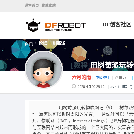
设为首页
收藏本站
DF创客社区
论坛
树莓派
首页
>
>
[教程]
用树莓派玩转
六月的雨
|
中级技师
|
创造力：
|
2020-4-5 06:39:19
[显示全部楼层]
用树莓派玩转物联网记（5）—树莓派牵手
“一滴露珠可以折射太阳的光辉，一片绿叶可以显示
知，物联网（ IoT ，Internet of thing
与互联网结合起来而形成的一个巨大网络，实现在