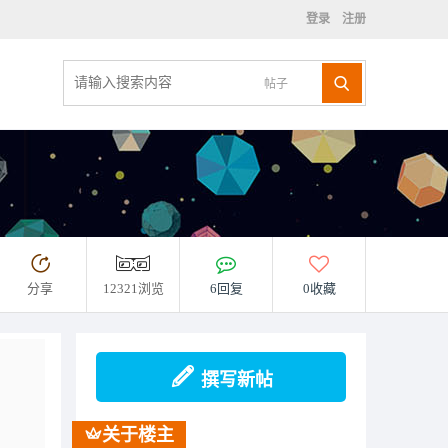
登录
注册
帖子
分享
12321浏览
6回复
0收藏
？
撰写新帖
关于楼主