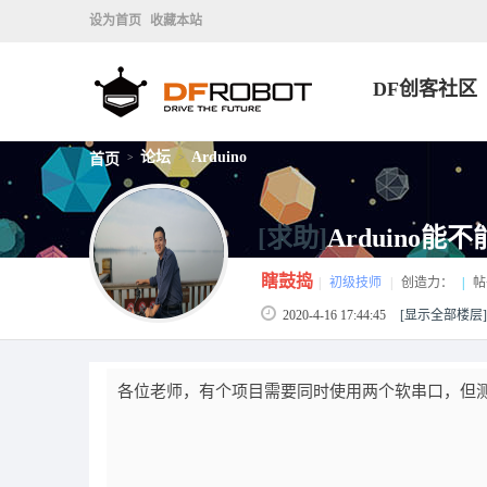
设为首页
收藏本站
DF创客社区
论坛
Arduino
首页
>
>
[求助]
Arduino
瞎鼓捣
|
初级技师
|
创造力：
|
帖
2020-4-16 17:44:45
[显示全部楼层]
各位老师，有个项目需要同时使用两个软串口，但