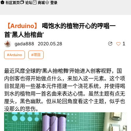
社区首页
论坛
商城
登录
【Arduino】
喝饱水的植物开心的哼唱一
首‘黑人抬棺曲’
1
gada888
2020.05.28
#Arduino
#项目
最近风靡全球的‘黑人抬棺舞’开始进入创客视野，国
本帖最后由 gada888 于 2020-5-28 14:32 编辑
内创客也得开始做点什么，来加入这一元素。这个项
目就是用一些基本元件搭建一个浇花系统，并使得喝
到水的植物用一首名曲来表达心情。虽然主题有点无
厘头，黑色幽默。但从轮回角度看这个主题，似乎也
没那么的悲伤。