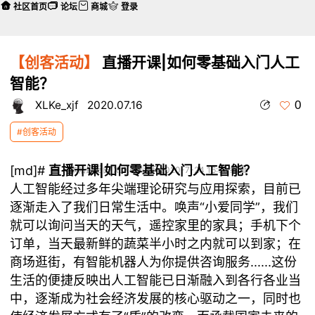
社区首页
论坛
商城
登录
【创客活动】
直播开课|如何零基础入门人工
智能？
0
XLKe_xjf
2020.07.16
#创客活动
[md]#
直播开课|如何零基础入门人工智能？
本帖最后由 XLKe_xjf 于 2020-7-24 16:55 编辑
人工智能经过多年尖端理论研究与应用探索，目前已
逐渐走入了我们日常生活中。唤声“小爱同学”，我们
就可以询问当天的天气，遥控家里的家具；手机下个
订单，当天最新鲜的蔬菜半小时之内就可以到家；在
商场逛街，有智能机器人为你提供咨询服务......这份
生活的便捷反映出人工智能已日渐融入到各行各业当
中，逐渐成为社会经济发展的核心驱动之一，同时也