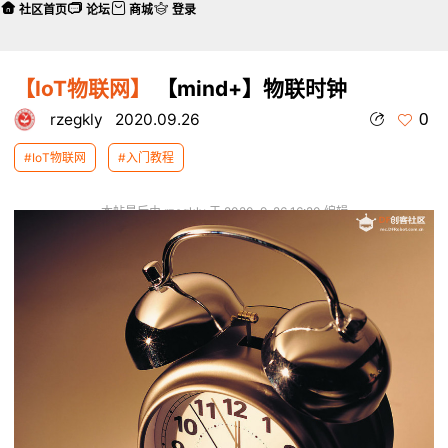
社区首页
论坛
商城
登录
【IoT物联网】
【mind+】物联时钟
0
rzegkly
2020.09.26
#IoT物联网
#入门教程
本帖最后由 rzegkly 于 2020-9-26 16:20 编辑