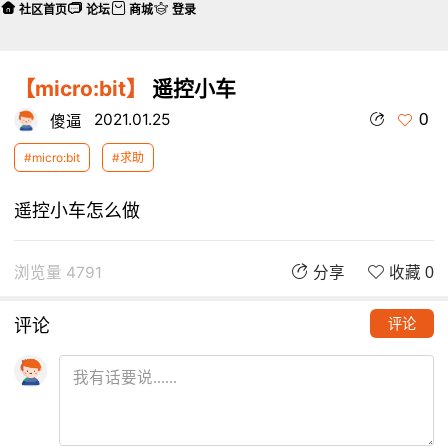
社区首页
论坛
商城
登录
【micro:bit】
遥控小车
0
2021.01.25
傻逼
#micro:bit
#求助
遥控小车怎么做
浏览量 4791
分享
收藏 0
评论
评论