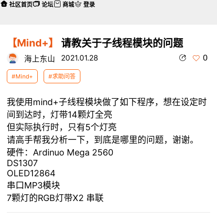
社区首页
论坛
商城
登录
【Mind+】
请教关于子线程模块的问题
0
2021.01.28
海上东山
#Mind+
#求助问答
我使用mind+子线程模块做了如下程序，想在设定时
间到达时，灯带14颗灯全亮
但实际执行时，只有5个灯亮
请高手帮我分析一下，到底是哪里的问题，谢谢。
硬件：Ardinuo Mega 2560
DS1307
OLED12864
串口MP3模块
7颗灯的RGB灯带X2 串联