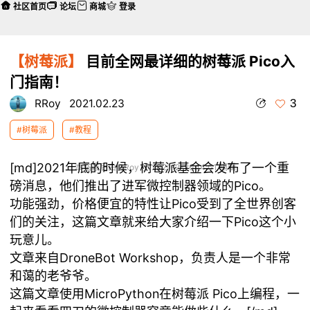
社区首页
论坛
商城
登录
【树莓派】
目前全网最详细的树莓派 Pico入
门指南！
3
RRoy
2021.02.23
#树莓派
#教程
[md]2021年底的时候，树莓派基金会发布了一个重
本帖最后由 RRoy 于 2021-2-26 14:01 编辑
磅消息，他们推出了进军微控制器领域的Pico。
功能强劲，价格便宜的特性让Pico受到了全世界创客
们的关注，这篇文章就来给大家介绍一下Pico这个小
玩意儿。
文章来自DroneBot Workshop，负责人是一个非常
和蔼的老爷爷。
这篇文章使用MicroPython在树莓派 Pico上编程，一