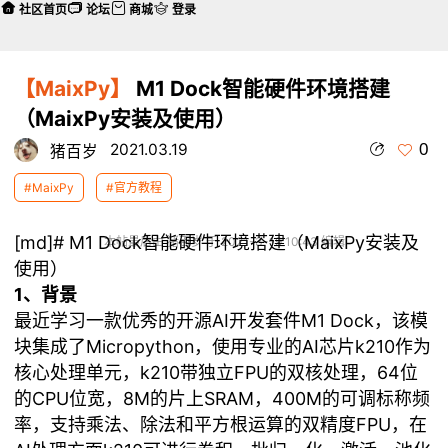
社区首页
论坛
商城
登录
【MaixPy】
M1 Dock智能硬件环境搭建
（MaixPy安装及使用）
0
2021.03.19
猪百岁
#MaixPy
#官方教程
[md]# M1 Dock智能硬件环境搭建（MaixPy安装及
本帖最后由 猪百岁 于 2021-3-19 10:43 编辑
使用）
1、背景
最近学习一款优秀的开源AI开发套件M1 Dock，该模
块集成了Micropython，使用专业的AI芯片k210作为
核心处理单元，k210带独立FPU的双核处理，64位
的CPU位宽，8M的片上SRAM，400M的可调标称频
率，支持乘法、除法和平方根运算的双精度FPU，在