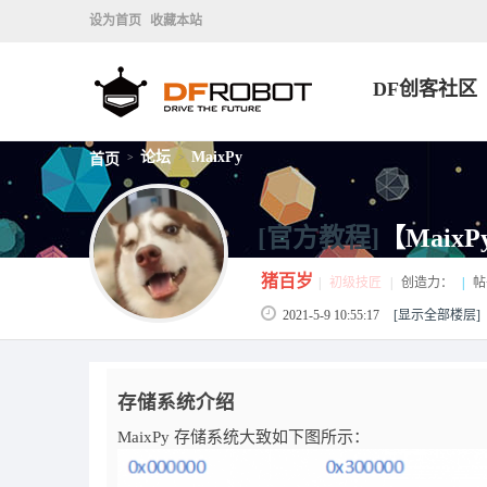
设为首页
收藏本站
DF创客社区
论坛
MaixPy
首页
>
>
[官方教程]
【Mai
猪百岁
|
初级技匠
|
创造力：
|
帖
2021-5-9 10:55:17
[显示全部楼层]
存储系统介绍
MaixPy 存储系统大致如下图所示：