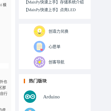
【MaixPy快速上手】存储系统介绍
l 模
【MaixPy快速上手】点亮LED
创造力兑换
心愿单
创客导航
热门版块
外也
区那
请自行
Arduino
的虚