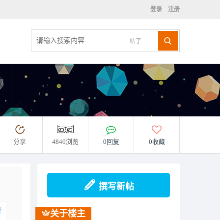
登录
注册
帖子
分享
4840浏览
0回复
0收藏
撰写新帖
关于楼主