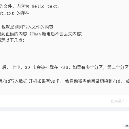
的文件，内容为
,
hello text
的存在
st.txt
，也就是刚刚写入文件的内容
正确的内容（Flash 断电后不会丢失内容）
要满足以下几点：
后， 上电，
卡会被挂载在
，如果有多个分区，第二个分区
SD
/sd
者
写入数据 开机如果有
卡， 会自动将当前目录切换到
， 
/sd
SD
/sd
使用道具
高