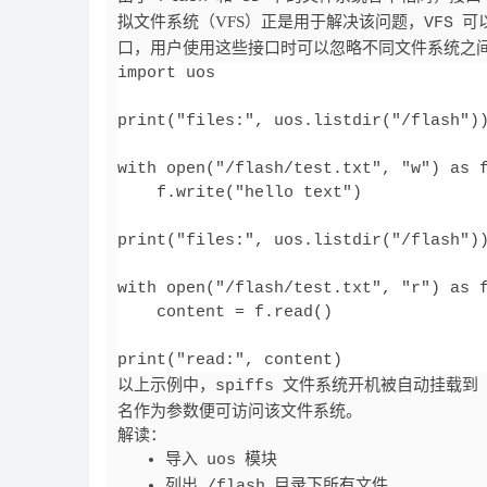
拟文件系统（VFS）正是用于解决该问题，
可以
VFS
口，用户使用这些接口时可以忽略不同文件系统之
import uos

print("files:", uos.listdir("/flash"))
with open("/flash/test.txt", "w") as f
    f.write("hello text")

print("files:", uos.listdir("/flash"))
with open("/flash/test.txt", "r") as f
    content = f.read()

以上示例中，
文件系统开机被自动挂载到
spiffs
名作为参数便可访问该文件系统。
解读：
导入
模块
uos
列出
目录下所有文件
/flash