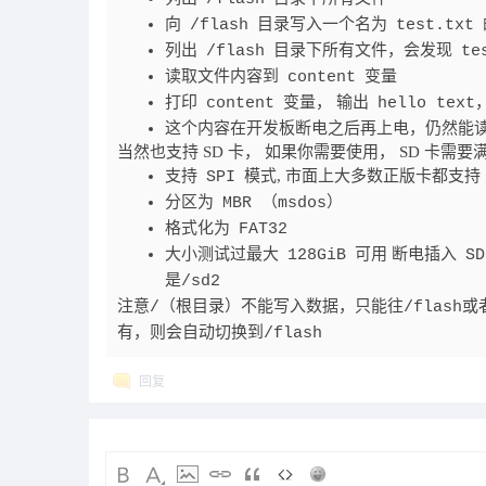
向
目录写入一个名为
/flash
test.txt
列出
目录下所有文件，会发现
/flash
te
读取文件内容到
变量
content
打印
变量， 输出
content
hello text
这个内容在开发板断电之后再上电，仍然能读到
当然也支持 SD 卡， 如果你需要使用， SD 卡需
支持
模式, 市面上大多数正版卡都支持
SPI
分区为
MBR （msdos）
格式化为
FAT32
大小测试过最大
可用 断电插入
128GiB
SD
是
/sd2
注意
（根目录）不能写入数据，只能往
或
/
/flash
有，则会自动切换到
/flash
回复