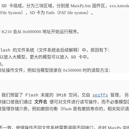
，
卡组成，分为三块区域，分别是 MaixPy.bin 固件区，xxx.kmode
SD
h File System），SD 卡为 Fatfs（FAT file system）。
为 K210 会从 0x000000 地址开始运行程序。
的文件系统（文件系统会后续解释）中，原因有下：
lash
以放入大模型，更大的模型可以放入
卡中。
SD
快。
作文件，例如当模型烧录在 0x500000 时的读取方法：
理，我们预留了
末尾的
空间，交由
管理， 另
Flash
3MiB
spiffs
供接口使我们通过
文件名
便可对文件进行读写操作，而不必像模型
理存储介质，例如磨损均衡（Flash 是有磨损寿命的，相关知识
致，使得操作不同文件系统需要调用不同接口，此时 MaixPy 中