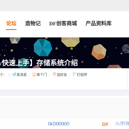
论坛
造物记
DF创客商城
产品资料库
xPy快速上手】存储系统介绍
子：
|
发消息
|
串个门
|
加好友
|
打招呼