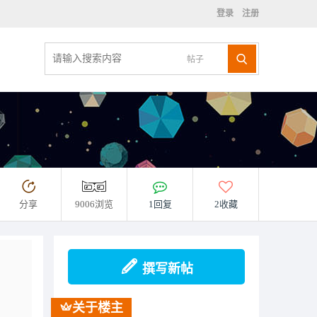
登录
注册
帖子
分享
9006浏览
1回复
2收藏
撰写新帖
关于楼主