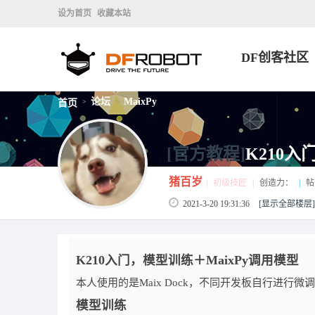
设为首页
收藏本站
DF创客社区
论坛
MaixPy
首页
>
>
[官方教程]
K210入
猪百岁
|
初级技匠
|
创造力：
|
帖
2021-3-20 19:31:36
[显示全部楼层]
K210入门，模型训练＋MaixPy调用模型
本人使用的是Maix Dock，不同开发板自行进行微调
模型训练