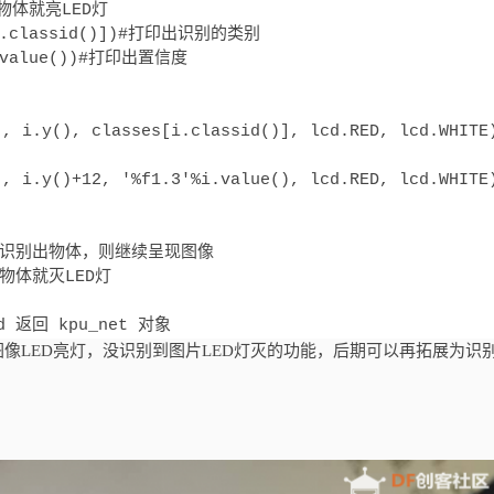
到物体就亮LED灯

[i.classid()])#打印出识别的类别

.value())#打印出置信度

, i.y(), classes[i.classid()], lcd.RED, lcd.WHITE)
, i.y()+12, '%f1.3'%i.value(), lcd.RED, lcd.WHITE)
如果没有识别出物体，则继续呈现图像

到物体就灭LED灯

ad 返回 kpu_net 对象
图像LED亮灯，没识别到图片LED灯灭的功能，后期可以再拓展为识