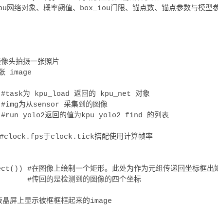
分别为 kpu网络对象、概率阙值、box_iou门限、锚点数、锚点参数与模型
使用摄像头拍摄一张照片

 image

  #task为 kpu_load 返回的 kpu_net 对象

   #img为从sensor 采集到的图像

   #run_yolo2返回的值为kpu_yolo2_find 的列表

  #clock.fps于clock.tick搭配使用计算帧率

gle(i.rect()) #在图像上绘制一个矩形。此处为作为元组传递回坐标框出矩
            #传回的是检测到的图像的四个坐标

) #在液晶屏上显示被框框框起来的image
