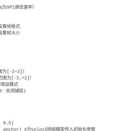
req为SPI通信速率）

 #设置帧格式

 #设置帧大小

围为[-2~2]）

范围为[-2,+2]）

自动增益模式

0：关闭捕捉)

 6.5)

, 5, anchor) #为yolov2网络模型传入初始化参数
