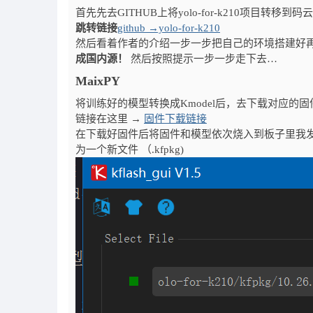
首先先去GITHUB上将yolo-for-k210项目转移到
跳转链接
github →yolo-for-k210
然后看着作者的介绍一步一步把自己的环境搭建好再
成国内源！
然后按照提示一步一步走下去…
MaixPY
将训练好的模型转换成Kmodel后，去下载对应的固件，这里我
链接在这里 →
固件下载链接
在下载好固件后将固件和模型依次烧入到板子里我
为一个新文件 （.kfpkg)