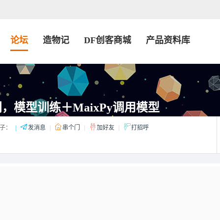
论坛
造物记
DF创客商城
产品资料库
门，模型训练＋MaixPy调用模型
子：
|
发消息
|
串个门
|
加好友
|
打招呼