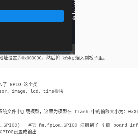
址设置为0x000000。然后将 .kfpkg 烧入到板子里。
导入了 GPIO 这个类

nsor、image、lcd、time模块

ash或者系统文件中加载模型，这里为模型在 flash 中的偏移大小为：0x300
oa.GPIO0)   #把 fm.fpioa.GPIO0 注册到了 引脚 board_info
#把GPIO0设置成输出
