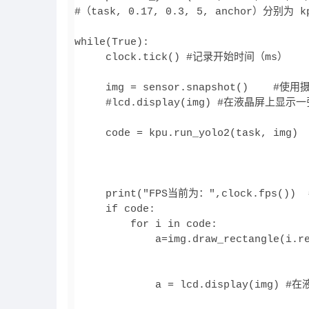
#（task, 0.17, 0.3, 5, anchor）
while(True):

     clock.tick() #记录开始时间（ms）

     img = sensor.snapshot()    #
     #lcd.display(img) #在液晶屏上显示一张
     code = kpu.run_yolo2(task, img)
                                   
                                   
     print("FPS当前为：",clock.fps())
     if code:

         for i in code:

             a=img.draw_rectan
                                
             a = lcd.display(img