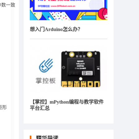
参数一致

想入门Arduino怎么办？
【掌控】mPython编程与教学软件
形

平台汇总
精华导读