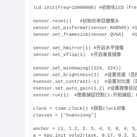
lcd.init(freq=15000000) #初始化LCD（f
sensor.reset()   #初始化单目摄像头

sensor.set_pixformat(sensor.RGB565)
sensor.set_framesize(sensor.QVGA)  
sensor.set_hmirror(1) #开启水平镜像

sensor.set_vflip(1)  #开启垂直镜像

sensor.set_windowing((224, 224))

sensor.set_brightness(2)  #设置亮度（范
#sensor.set_contrast(-1)  #设置对比度（
#sensor.set_auto_gain(1,2) #设置摄像
sensor.run(1)  #图像捕捉控制(1:开始捕捉；
clock = time.clock() #获取clock对象

classes = ['huanxiong']

anchor = (1, 1.2, 2, 3, 4, 3, 6, 4, 5,
a = kpu.init_yolo2(task, 0.17, 0.3