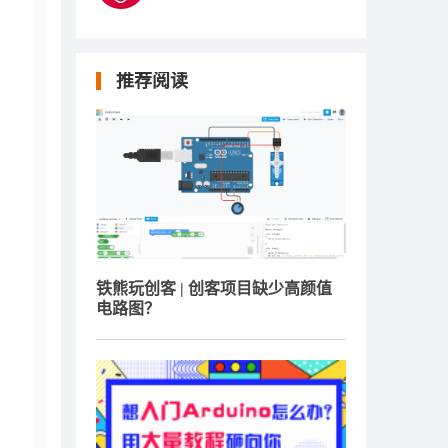
推荐阅读
铁熊玩创客 | 创客项目缺少高颜值
电路图？