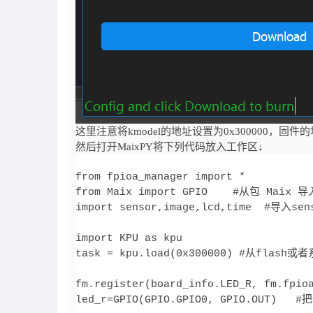
这里注意将kmodel的地址设置为0x300000，固件的地
然后打开MaixPY将下列代码放入工作区↓
from fpioa_manager import *

from Maix import GPIO    #从包 Maix 
import sensor,image,lcd,time  #导入se
import KPU as kpu

task = kpu.load(0x300000) #从fl
fm.register(board_info.LED_R, fm.fpi
led_r=GPIO(GPIO.GPIO0, GPIO.OUT)   