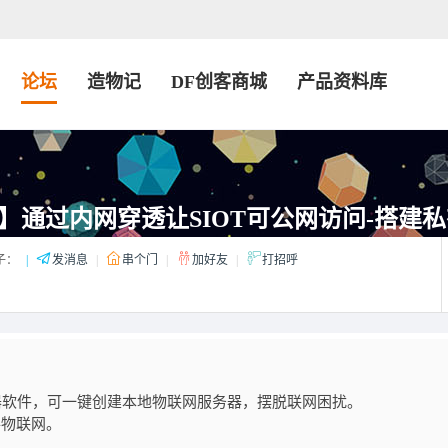
论坛
造物记
DF创客商城
产品资料库
】通过内网穿透让SIOT可公网访问-搭建
子：
|
发消息
|
串个门
|
加好友
|
打招呼
务器软件，可一键创建本地物联网服务器，摆脱联网困扰。
手物联网。