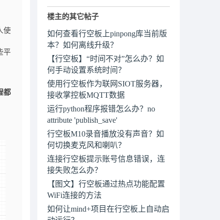
楼主的其它帖子
人使
如何查看行空板上pinpong库当前版
本？如何离线升级？
些平
【行空板】“时间不对”怎么办？如
何手动设置系统时间？
使用行空板作为联网SIOT服务器，
程都
接收掌控板MQTT数据
运行python程序报错怎么办？no
attribute 'publish_save'
行空板M10录音播放没有声音？如
何切换麦克风和喇叭？
连接行空板提示账号信息错误，连
接失败怎么办？
【图文】行空板通过热点功能配置
WiFi连接的方法
如何让mind+项目在行空板上自动启
动运行？