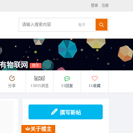
登录
注册
帖子
私有物联网
精华
分享
13935浏览
11回复
11收藏
撰写新帖
关于楼主