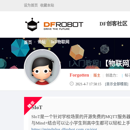
设为首页
收藏本站
DF创客社区
论坛
IoT物联网
首页
>
>
[入门教程]
【物联网
Forgotten
|
版主
|
创造力：
|
帖
2021-4-7 17:58:15
[显示全部楼层]
SIoT
SIoT是一个针对学校场景的开源免费的MQTT服
与Mind+结合可以让小学生到高中生都可以轻松上
https://mindplus.dfrobot.com.cn/siot