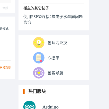
楼主的其它帖子
举报
使用ESP32连接2块电子水墨屏问题
咨询
级模式
创造力兑换
心愿单
积分规则
创客导航
热门版块
Arduino