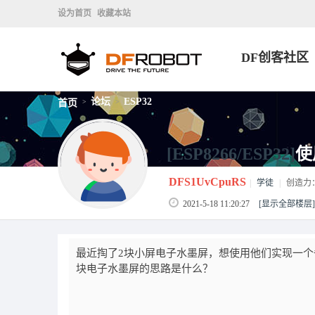
设为首页
收藏本站
DF创客社区
论坛
ESP32
首页
>
>
[ESP8266/ESP32]
使
DFS1UvCpuRS
|
学徒
|
创造力
2021-5-18 11:20:27
[显示全部楼层]
最近掏了2块小屏电子水墨屏，想使用他们实现一个备
块电子水墨屏的思路是什么？