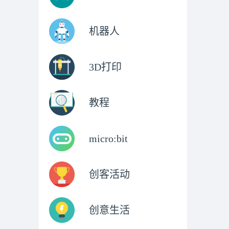
机器人
3D打印
教程
micro:bit
创客活动
创意生活