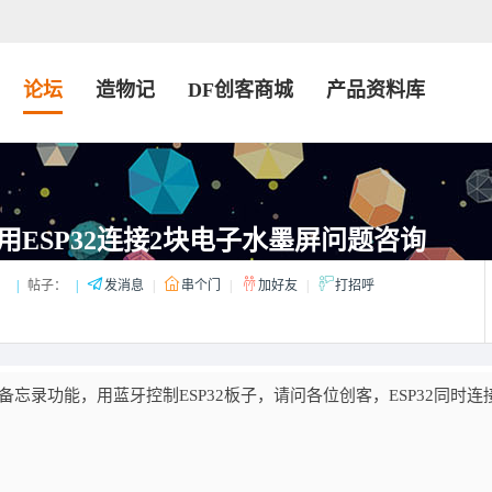
论坛
造物记
DF创客商城
产品资料库
用ESP32连接2块电子水墨屏问题咨询
：
|
帖子：
|
发消息
|
串个门
|
加好友
|
打招呼
忘录功能，用蓝牙控制ESP32板子，请问各位创客，ESP32同时连