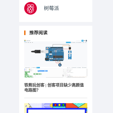
树莓派
推荐阅读
铁熊玩创客 | 创客项目缺少高颜值
电路图？