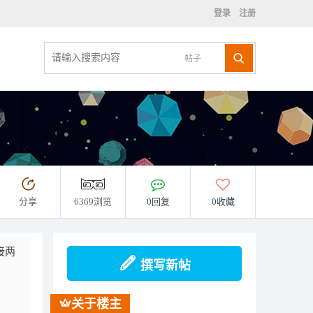
登录
注册
帖子
分享
6369浏览
0回复
0收藏
接两
撰写新帖
关于楼主