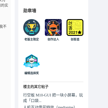
以为
目的实
勋章墙
我不
老版主限定
创作达人
创客造
编辑选择奖
楼主的其它帖子
行空板 M10-GUI 把一块小屏幕，玩
成「口袋...
人机互动雪花特效（mediapipe）