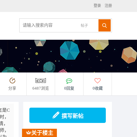
登录
注册
帖子
分享
6487浏览
0回复
0收藏
言是C
撰写新帖
同时，
情，
计师，
关于楼主