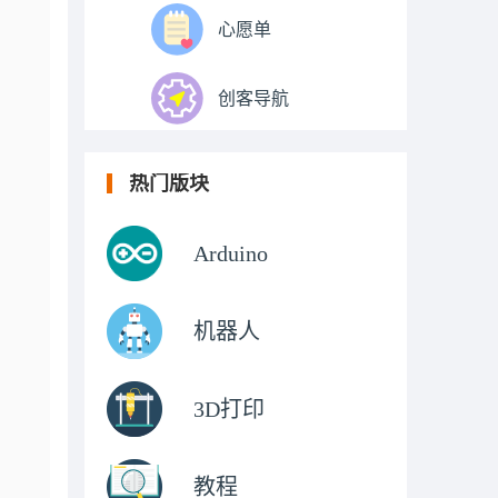
心愿单
创客导航
热门版块
Arduino
机器人
3D打印
教程