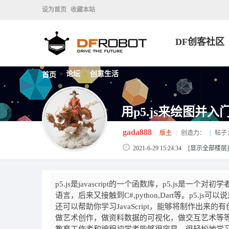
设为首页
收藏本站
DF创客社区
论坛
创意生活
首页
>
>
用p5.js来绘图并
gada888
|
版主
|
创造力：
|
帖子
2021-6-29 15:24:34
[显示全部楼层]
p5.js是javascript的一个函数库，p5.j
语言，后来又接触到C#,python,Dart等。p5.
还可以帮助你学习JavaScript，能够将制作出
做艺术创作，做资料数据的可视化，做交互艺术等等。