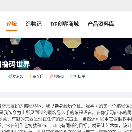
论坛
造物记
DF创客商城
产品资料库
入门撸码世界
：
|
发消息
|
串个门
|
加好友
|
打招呼
s是一个对初学者非常友好的编程环境，我以亲身经历作证。我学习的第一个编程语
js可以说是我迄今为止所见到过的最容易入手的编程语言。在你学习p5.js的
来的有创意，有趣的东西呈现在任何的浏览器上。当然还可以用它做很多事
它在制作之初就和Processing有同样的目标。就是让艺术家，设