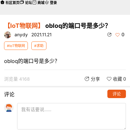
社区首页
论坛
商城
登录
【IoT物联网】
obloq的端口号是多少？
0
anydy
2021.11.21
#IoT物联网
#求助
obloq的端口号是多少？
浏览量 4168
分享
收藏 0
评论
评论