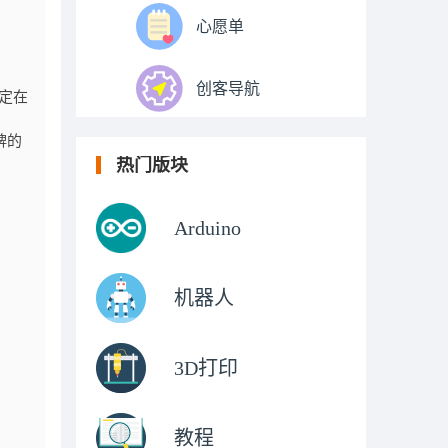
心愿单
创客导航
设定在
牌的
热门版块
Arduino
机器人
3D打印
教程