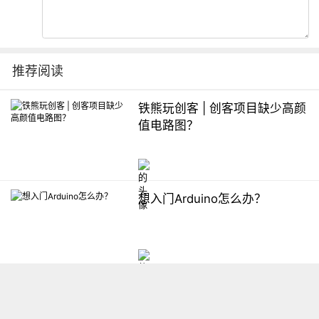
推荐阅读
铁熊玩创客 | 创客项目缺少高颜
值电路图？
想入门Arduino怎么办？
【掌控】mPython编程与教学
软件平台汇总