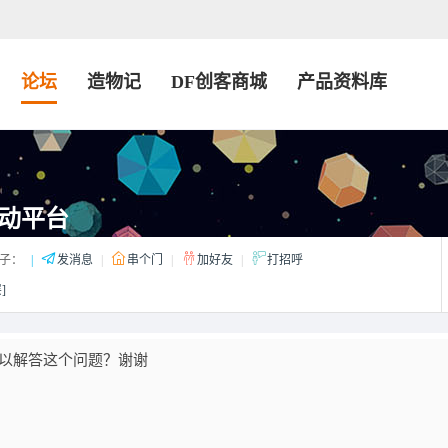
论坛
造物记
DF创客商城
产品资料库
动平台
子：
|
发消息
|
串个门
|
加好友
|
打招呼
]
以解答这个问题？谢谢