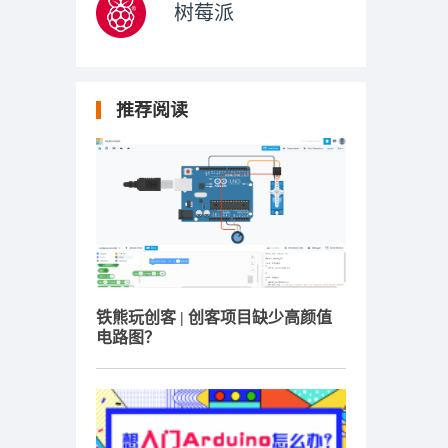
树莓派
推荐阅读
铁熊玩创客 | 创客项目缺少高颜值
电路图？