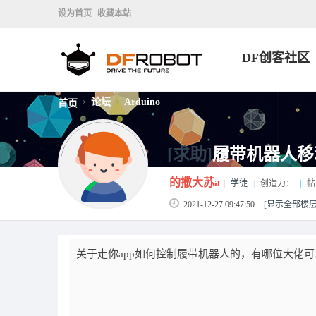
设为首页
收藏本站
DF创客社区
论坛
Arduino
首页
>
>
[求助]
履带机器人移
的撒大苏a
|
学徒
|
创造力：
|
帖
2021-12-27 09:47:50
[显示全部楼层
关于走你app如何控制履带
机器人
的，有哪位大佬可