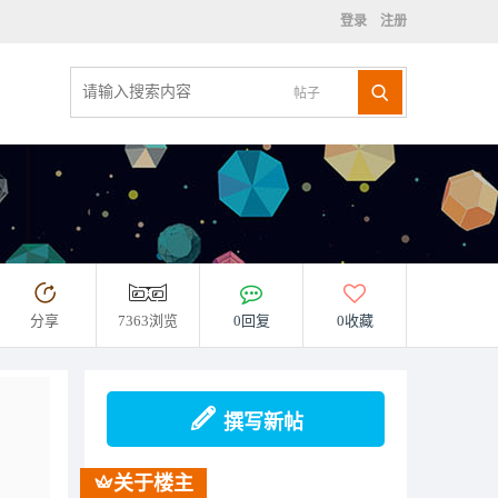
登录
注册
帖子
分享
7363浏览
0回复
0收藏
撰写新帖
关于楼主