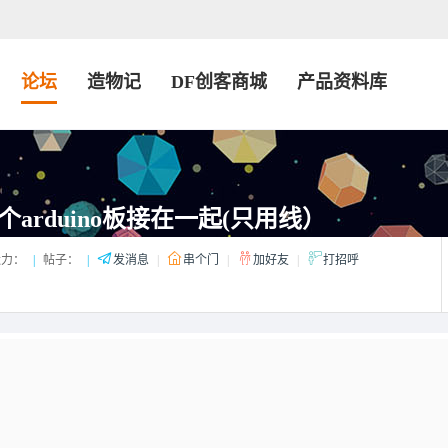
论坛
造物记
DF创客商城
产品资料库
arduino板接在一起(只用线）
造力：
|
帖子：
|
发消息
|
串个门
|
加好友
|
打招呼