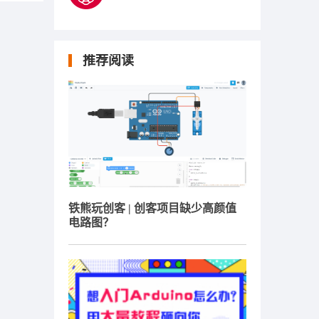
推荐阅读
铁熊玩创客 | 创客项目缺少高颜值
电路图？