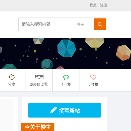
登录
注册
帖子
分享
26049浏览
4回复
0收藏
撰写新帖
关于楼主