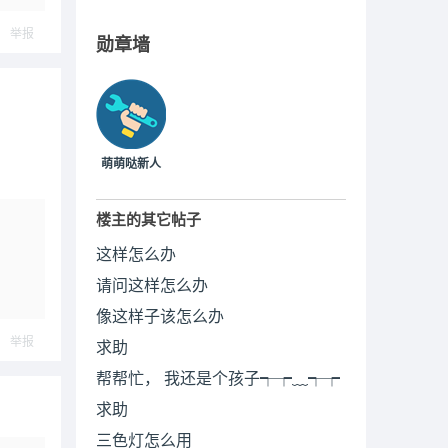
举报
勋章墙
萌萌哒新人
楼主的其它帖子
这样怎么办
请问这样怎么办
像这样子该怎么办
举报
求助
帮帮忙， 我还是个孩子┭┮﹏┭┮
求助
三色灯怎么用