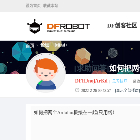
设为首页
收藏本站
DF创客社区
论坛
Mind+
首页
>
>
[求助问答]
如何把两个
DFHJnojArKd
|
见习技师
|
创
2022-2-26 09:43:57
[显示全部楼层]
如何把两个
Arduino
板接在一起(只用线）