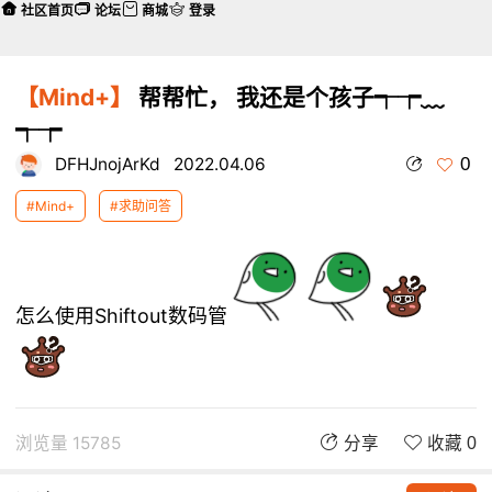
社区首页
论坛
商城
登录
【Mind+】
帮帮忙， 我还是个孩子┭┮﹏
┭┮
0
DFHJnojArKd
2022.04.06
#Mind+
#求助问答
怎么使用Shiftout数码管
浏览量 15785
分享
收藏 0