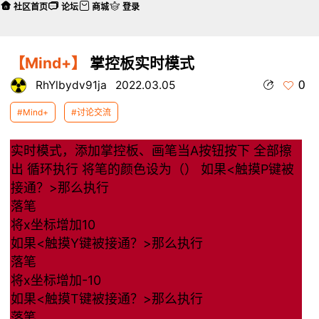
社区首页
论坛
商城
登录
【Mind+】
掌控板实时模式
0
RhYlbydv91ja
2022.03.05
#Mind+
#讨论交流
实时模式，添加掌控板、画笔当A按钮按下 全部擦
出 循环执行 将笔的颜色设为（） 如果<触摸P键被
接通？>那么执行
落笔
将x坐标增加10
如果<触摸Y键被接通？>那么执行
落笔
将x坐标增加-10
如果<触摸T键被接通？>那么执行
落笔