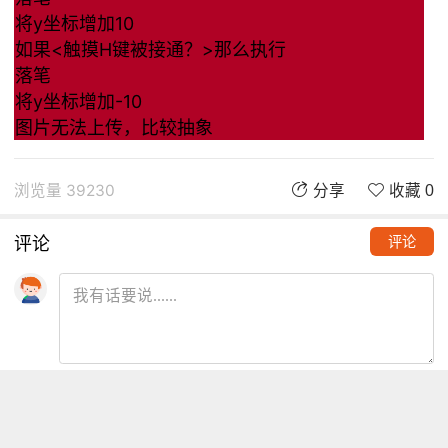
将y坐标增加10
如果<触摸H键被接通？>那么执行
落笔
将y坐标增加-10
图片无法上传，比较抽象
浏览量 39230
分享
收藏 0
评论
评论
推荐阅读