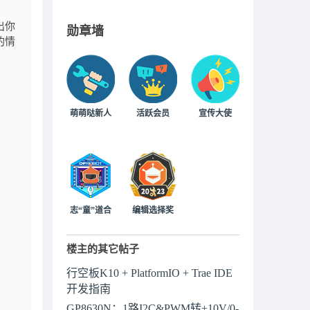
出你
勋章墙
的情
萌萌哒新人
活跃会员
宣传大使
志“童”道合
编辑选择奖
楼主的其它帖子
行空板K10 + PlatformIO + Trae IDE
开发指南
GP8630N：1路I2C&PWM转±10V/0-