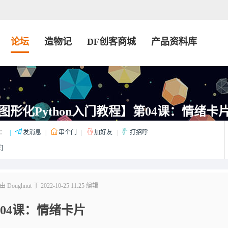
论坛
造物记
DF创客商城
产品资料库
图形化Python入门教程】第04课：情绪卡
：
|
发消息
|
串个门
|
加好友
|
打招呼
]
oughnut 于 2022-10-25 11:25 编辑
04课：情绪卡片