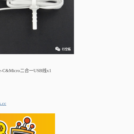
pe-C&Micro二合一USB线x1
s.cc