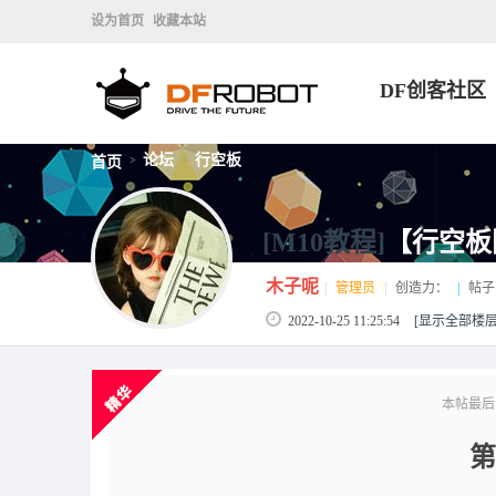
设为首页
收藏本站
DF创客社区
论坛
行空板
首页
>
>
[M10教程]
【行空板
木子呢
|
管理员
|
创造力：
|
帖子
2022-10-25 11:25:54
[显示全部楼层
本帖最后由 D
第