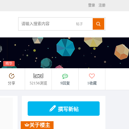
登录
注册
帖子
片
精华
分享
52156浏览
9回复
1收藏
撰写新帖
关于楼主