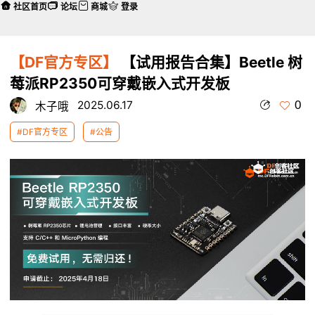
社区首页
论坛
商城
登录
【DF官方专区】
【试用报告合集】Beetle 树
莓派RP2350可穿戴嵌入式开发板
0
2025.06.17
木子哦
#DF官方专区
#公告