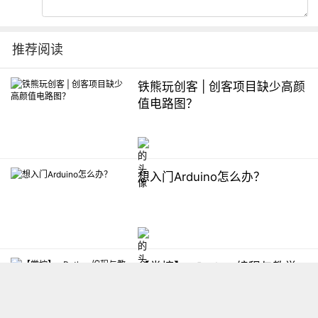
推荐阅读
铁熊玩创客 | 创客项目缺少高颜
值电路图？
想入门Arduino怎么办？
【掌控】mPython编程与教学
软件平台汇总