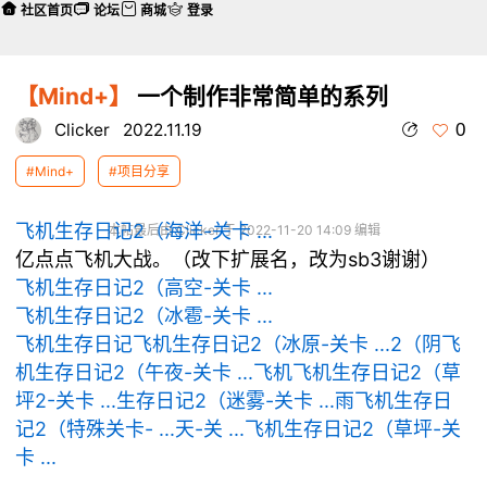
社区首页
论坛
商城
登录
【Mind+】
一个制作非常简单的系列
0
Clicker
2022.11.19
#Mind+
#项目分享
飞机生存日记2（海洋-关卡 ...
本帖最后由 Clicker 于 2022-11-20 14:09 编辑
亿点点飞机大战。（改下扩展名，改为sb3谢谢）
飞机生存日记2（高空-关卡 ...
飞机生存日记2（冰雹-关卡 ...
飞机生存日记
飞机生存日记2（冰原-关卡 ...
2（阴
飞
机生存日记2（午夜-关卡 ...
飞机
飞机生存日记2（草
坪2-关卡 ...
生存日记2（迷雾-关卡 ...
雨
飞机生存日
记2（特殊关卡- ...
天-关 ...
飞机生存日记2（草坪-关
卡 ...