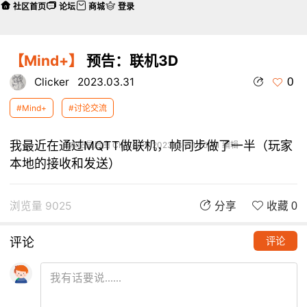
社区首页
论坛
商城
登录
【Mind+】
预告：联机3D
0
Clicker
2023.03.31
#Mind+
#讨论交流
我最近在通过MQTT做联机，帧同步做了一半（玩家
本帖最后由 Clicker 于 2023-3-31 20:41 编辑
本地的接收和发送）
浏览量 9025
分享
收藏 0
评论
评论