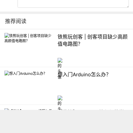
推荐阅读
铁熊玩创客 | 创客项目缺少高颜
值电路图？
想入门Arduino怎么办？
【掌控】mPython编程与教学
软件平台汇总